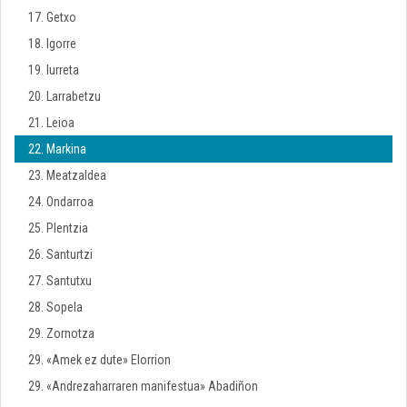
17. Getxo
18. Igorre
19. Iurreta
20. Larrabetzu
21. Leioa
22. Markina
23. Meatzaldea
24. Ondarroa
25. Plentzia
26. Santurtzi
27. Santutxu
28. Sopela
29. Zornotza
29. «Amek ez dute» Elorrion
29. «Andrezaharraren manifestua» Abadiñon