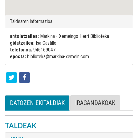
Taldearen informazioa
antolatzailea:
Markina - Xemeingo Herri Biblioteka
gidatzailea:
Isa Castillo
telefonoa:
946169047
eposta:
biblioteka@markina-xemein.com
DATOZEN EKITALDIAK
IRAGANDAKOAK
TALDEAK