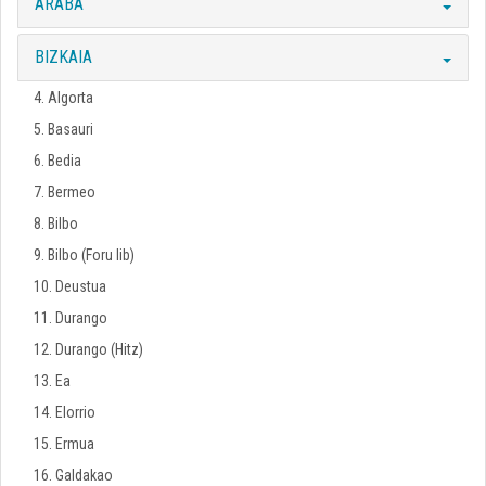
ARABA
BIZKAIA
4. Algorta
5. Basauri
6. Bedia
7. Bermeo
8. Bilbo
9. Bilbo (Foru lib)
10. Deustua
11. Durango
12. Durango (Hitz)
13. Ea
14. Elorrio
15. Ermua
16. Galdakao