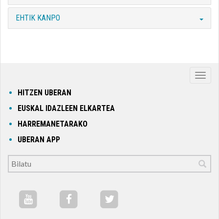
EHTIK KANPO
Nabig
ireki
HITZEN UBERAN
edo
EUSKAL IDAZLEEN ELKARTEA
itxi
HARREMANETARAKO
UBERAN APP