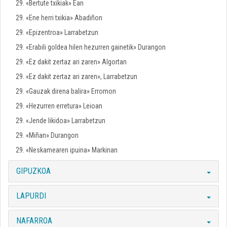
29. «Bertute txikiak» Ean
29. «Ene herri txikia» Abadiñon
29. «Epizentroa» Larrabetzun
29. «Erabili goldea hilen hezurren gainetik» Durangon
29. «Ez dakit zertaz ari zaren» Algortan
29. «Ez dakit zertaz ari zaren», Larrabetzun
29. «Gauzak direna balira» Erromon
29. «Hezurren erretura» Leioan
29. «Jende likidoa» Larrabetzun
29. «Miñan» Durangon
29. «Neskamearen ipuina» Markinan
GIPUZKOA
LAPURDI
NAFARROA