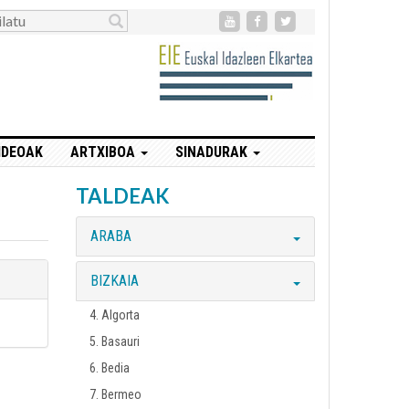
IDEOAK
ARTXIBOA
SINADURAK
TALDEAK
ARABA
BIZKAIA
4. Algorta
5. Basauri
6. Bedia
7. Bermeo