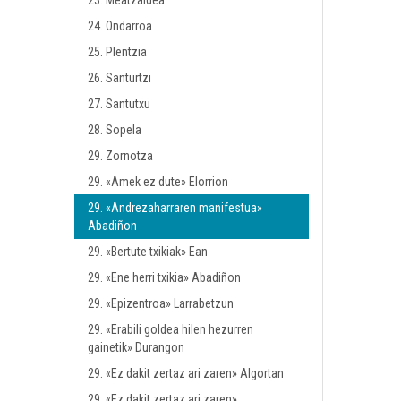
23. Meatzaldea
24. Ondarroa
25. Plentzia
26. Santurtzi
27. Santutxu
28. Sopela
29. Zornotza
29. «Amek ez dute» Elorrion
29. «Andrezaharraren manifestua»
Abadiñon
29. «Bertute txikiak» Ean
29. «Ene herri txikia» Abadiñon
29. «Epizentroa» Larrabetzun
29. «Erabili goldea hilen hezurren
gainetik» Durangon
29. «Ez dakit zertaz ari zaren» Algortan
29. «Ez dakit zertaz ari zaren»,