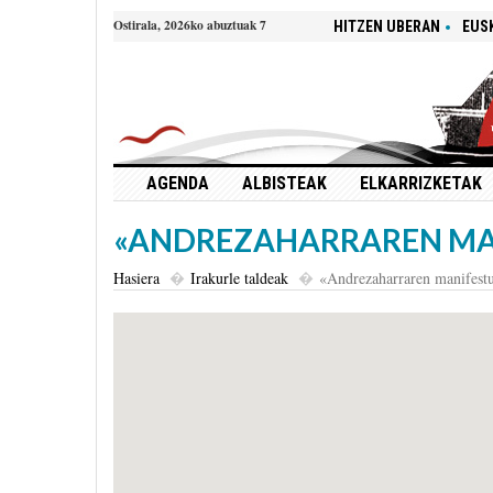
Ostirala, 2026ko abuztuak 7
HITZEN UBERAN
EUS
AGENDA
ALBISTEAK
ELKARRIZKETAK
«ANDREZAHARRAREN MA
Hasiera
Irakurle taldeak
«Andrezaharraren manifest