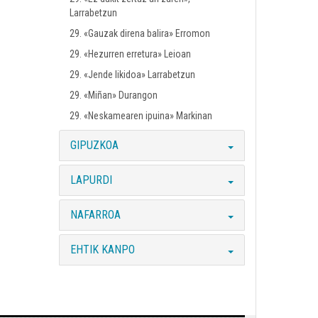
Larrabetzun
29. «Gauzak direna balira» Erromon
29. «Hezurren erretura» Leioan
29. «Jende likidoa» Larrabetzun
29. «Miñan» Durangon
29. «Neskamearen ipuina» Markinan
GIPUZKOA
LAPURDI
NAFARROA
EHTIK KANPO