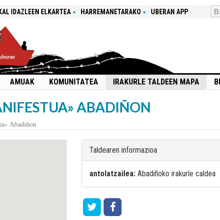
KAL IDAZLEEN ELKARTEA
HARREMANETARAKO
UBERAN APP
AMUAK
KOMUNITATEA
IRAKURLE TALDEEN MAPA
B
NIFESTUA» ABADIÑON
ua» Abadiñon
Taldearen informazioa
antolatzailea:
Abadiñoko irakurle caldea