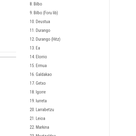
8. Bilbo
9. Bilbo (Foru lib)
10. Deustua
11. Durango
12. Durango (Hitz)
13. Ea
14. Elorrio
15. Ermua
16. Galdakao
17. Getxo
18. Igorre
19. Iurreta
20. Larrabetzu
21. Leioa
22. Markina