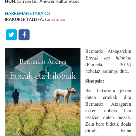
NON:
Larrabetzu, Anguleri kultur etxea
HARREMANETARAKO
IRAKURLE TALDEA:
Larrabetzu
Bernardo Atxagarekin
Etxeak eta hilobiak
(Pamiela, 2019)
nobelaz jardungo dute.
Sinopsia:
Ibai bakarrera jotzen
duten errekak dira
Bernardo Atxagaren
azken nobela hau
osatzen duten piezak.
Zein bere bidetik doala
dirudi, baina