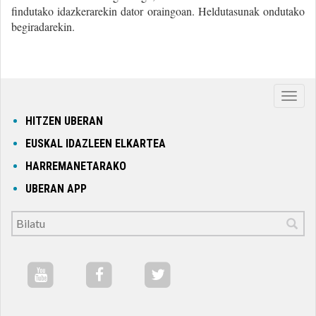
findutako idazkerarekin dator oraingoan. Heldutasunak ondutako
begiradarekin.
Nabig
ireki
HITZEN UBERAN
edo
EUSKAL IDAZLEEN ELKARTEA
itxi
HARREMANETARAKO
UBERAN APP