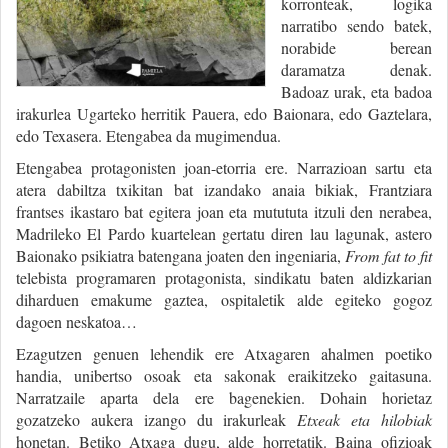
korronteak, logika
narratibo sendo batek,
norabide berean
daramatza denak.
Badoaz urak, eta badoa
irakurlea Ugarteko herritik Pauera, edo Baionara, edo Gaztelara,
edo Texasera. Etengabea da mugimendua.
Etengabea protagonisten joan-etorria ere. Narrazioan sartu eta
atera dabiltza txikitan bat izandako anaia bikiak, Frantziara
frantses ikastaro bat egitera joan eta mutututa itzuli den nerabea,
Madrileko El Pardo kuartelean gertatu diren lau lagunak, astero
Baionako psikiatra batengana joaten den ingeniaria,
From fat to fit
telebista programaren protagonista, sindikatu baten aldizkarian
diharduen emakume gaztea, ospitaletik alde egiteko gogoz
dagoen neskatoa…
Ezagutzen genuen lehendik ere Atxagaren ahalmen poetiko
handia, unibertso osoak eta sakonak eraikitzeko gaitasuna.
Narratzaile aparta dela ere bagenekien. Dohain horietaz
gozatzeko aukera izango du irakurleak
Etxeak eta hilobiak
honetan. Betiko Atxaga dugu, alde horretatik. Baina ofizioak