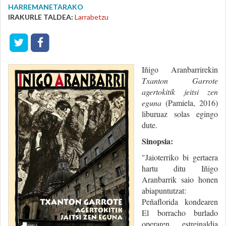
HARREMANETARAKO
IRAKURLE TALDEA:
Larrabetzu
Iñigo Aranbarrirekin
Txanton Garrote
agertokitik jeitsi zen
eguna
(Pamiela, 2016)
liburuaz solas egingo
dute.
Sinopsia:
"Jaioterriko bi gertaera
hartu ditu Iñigo
Aranbarrik saio honen
abiapuntutzat:
Peñaflorida kondearen
El borracho burlado
operaren estreinaldia