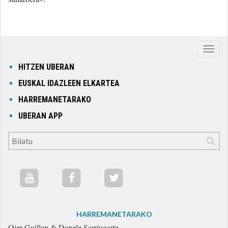
Nabig
ireki
HITZEN UBERAN
edo
EUSKAL IDAZLEEN ELKARTEA
itxi
HARREMANETARAKO
UBERAN APP
HARREMANETARAKO
Oier Guillan & Danele Sarriugarte