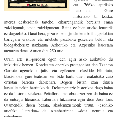
eta 1766ko apirileko
matxinada. Gure
historiako bi koska,
interes desberdinak tarteko, elkarrengandik bereizita eman
zaizkigunak, eman zaizkigunean. Baina ez bien arteko loturarik
ez dagoelako. Garai bera, gizarte bera, jende bera baita agertokian
barregarri erakutsi eta urtebete pasatxora gosearen beldur eta
bidegabekeriaz nazkatuta Azkoitiko eta Azpeitiko kaleetara
ateratzen dena. Aurten dira 250 urte.
Orain arte isil-gordean egon den agiri asko aurkituko du
irakurleak hemen. Kondearen operako protagonista den Txanton
Garrote agertokitik jaitsi eta egilearen solaskide bihurtuta,
klasismoak gure teatroan zer bide hartu duen erakutsiko zaio
orriotan barrena dabilenari. Begien bistan izan dituen
kasualitateekin harrituko da. Dokumentazio historikoa dago baina
ez da historia saiakera. Peñafloridaren obra aztertzen da baina ez
da entsegu literarioa. Liburuari hitzaurrea egin dion Jose Luis
Otamendik dioen bezala, akademizismotik urrun, «ezohiko
artefaktu literarioa» da Aranbarrirena, «doia, neurtua eta
suharbera».