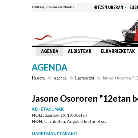
Ostirala, 2026ko abuztuak 7
HITZEN UBERAN
EUS
AGENDA
ALBISTEAK
ELKARRIZKETAK
AGENDA
Hasiera
Agenda
Larrabetzu
Jasone Osororen "12
Jasone Osororen "12etan b
XEHETASUNAK
NOIZ:
azaroak 19, 19:00etan
NON:
Larrabetzu, Anguleri kultur etxea
HARREMANETARAKO