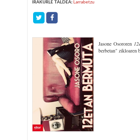
IRAKURLE TALDEA:
Larrabetzu
Jasone Osororen
12
berbetan" zikloaren 