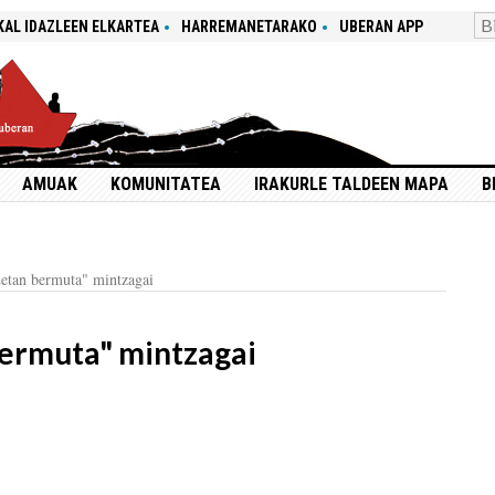
KAL IDAZLEEN ELKARTEA
HARREMANETARAKO
UBERAN APP
AMUAK
KOMUNITATEA
IRAKURLE TALDEEN MAPA
B
etan bermuta" mintzagai
ermuta" mintzagai