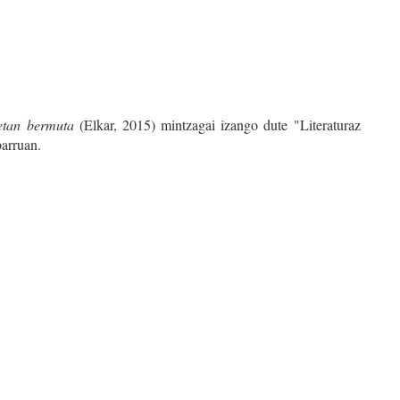
etan bermuta
(Elkar, 2015) mintzagai izango dute "Literaturaz
barruan.