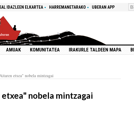
KAL IDAZLEEN ELKARTEA
HARREMANETARAKO
UBERAN APP
AMUAK
KOMUNITATEA
IRAKURLE TALDEEN MAPA
B
Aitaren etxea" nobela mintzagai
 etxea" nobela mintzagai