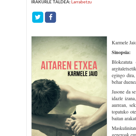
IRAKURLE TALDEA:
Larrabetzu
Karmele Jai
Sinopsia:
Blokeatuta 
argitaletxet
egingo dira,
behar duene
Jasone da se
idazle izana
aurrean, sek
topatuko ot
baitan araka
Maskulinita
generoak ema