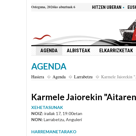
Osteguna, 2026ko abuztuak 6
HITZEN UBERAN
EUS
AGENDA
ALBISTEAK
ELKARRIZKETAK
AGENDA
Hasiera
Agenda
Larrabetzu
Karmele Jaiorekin "
Karmele Jaiorekin "Aitaren
XEHETASUNAK
NOIZ:
irailak 17, 19:00etan
NON:
Larrabetzu, Anguleri
HARREMANETARAKO