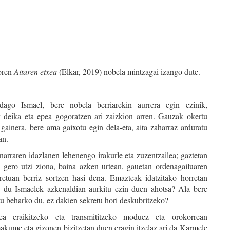
oren
Aitaren etxea
(Elkar, 2019) nobela mintzagai izango dute.
dago Ismael, bere nobela berriarekin aurrera egin ezinik,
ik deika eta epea gogoratzen ari zaizkion arren. Gauzak okertu
 gainera, bere ama gaixotu egin dela-eta, aita zaharraz arduratu
an.
narraren idazlanen lehenengo irakurle eta zuzentzailea; gaztetan
, gero utzi ziona, baina azken urtean, gauetan ordenagailuaren
retuan berriz sortzen hasi dena. Emazteak idatzitako horretan
e du Ismaelek azkenaldian aurkitu ezin duen ahotsa? Ala bere
tu beharko du, ez dakien sekretu hori deskubritzeko?
tea eraikitzeko eta transmititzeko moduez eta orokorrean
kume eta gizonen bizitzetan duen eragin itzelaz ari da Karmele