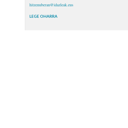
hitzenuberan@idazleak.eus
LEGE OHARRA