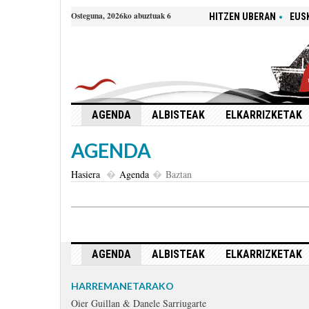
Osteguna, 2026ko abuztuak 6
HITZEN UBERAN
EUS
AGENDA
ALBISTEAK
ELKARRIZKETAK
AGENDA
Hasiera
Agenda
Baztan
AGENDA
ALBISTEAK
ELKARRIZKETAK
HARREMANETARAKO
Oier Guillan & Danele Sarriugarte