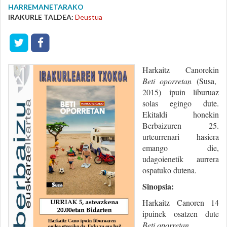
HARREMANETARAKO
IRAKURLE TALDEA:
Deustua
Harkaitz Canorekin
Beti oporretan
(Susa,
2015) ipuin liburuaz
solas egingo dute.
Ekitaldi honekin
Berbaizuren 25.
urteurrenari hasiera
emango die,
udagoienetik aurrera
ospatuko dutena.
Sinopsia:
Harkaitz Canoren 14
ipuinek osatzen dute
Beti oporretan
.