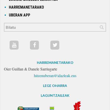
HARREMANETARAKO
UBERAN APP
HARREMANETARAKO
Oier Guillan & Danele Sarriugarte
hitzenuberan@idazleak.eus
LEGE OHARRA
LAGUNTZAILEAK