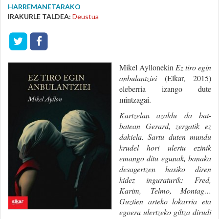
HARREMANETARAKO
IRAKURLE TALDEA:
Deustua
Mikel Ayllonekin
Ez tiro egin
anbulantziei
(Elkar, 2015)
eleberria izango dute
mintzagai.
Kartzelan azaldu da bat-
batean Gerard, zergatik ez
dakiela. Sartu duten mundu
krudel hori ulertu ezinik
emango ditu egunak, banaka
desagertzen hasiko diren
kidez inguraturik: Fred,
Karim, Telmo, Montag…
Guztien arteko lokarria eta
egoera ulertzeko giltza dirudi