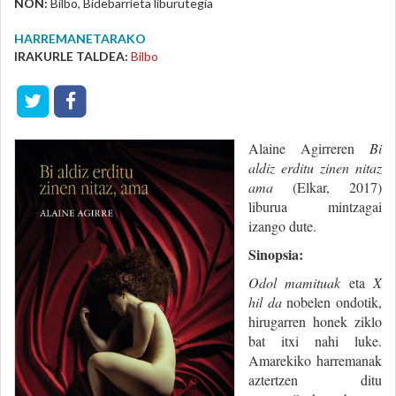
NON:
Bilbo, Bidebarrieta liburutegia
HARREMANETARAKO
IRAKURLE TALDEA:
Bilbo
Alaine Agirreren
Bi
aldiz erditu zinen nitaz
ama
(Elkar, 2017)
liburua mintzagai
izango dute.
Sinopsia:
Odol mamituak
eta
X
hil da
nobelen ondotik,
hirugarren honek ziklo
bat itxi nahi luke.
Amarekiko harremanak
aztertzen ditu