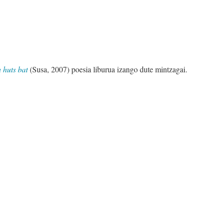
 huts bat
(Susa, 2007) poesia liburua izango dute mintzagai.