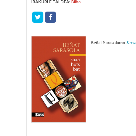
IRAKURLE TALDEA:
Bilbo
Beñat Sarasolaren
Kaxa