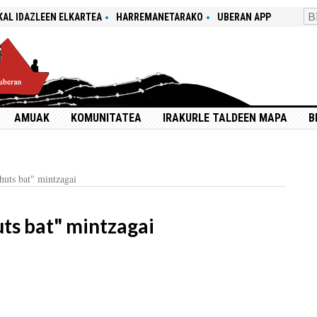
KAL IDAZLEEN ELKARTEA
HARREMANETARAKO
UBERAN APP
AMUAK
KOMUNITATEA
IRAKURLE TALDEEN MAPA
B
huts bat" mintzagai
ts bat" mintzagai