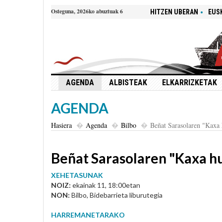
Osteguna, 2026ko abuztuak 6
HITZEN UBERAN
EUS
AGENDA
ALBISTEAK
ELKARRIZKETAK
AGENDA
Hasiera
Agenda
Bilbo
Beñat Sarasolaren "Kaxa 
Beñat Sarasolaren "Kaxa hu
XEHETASUNAK
NOIZ:
ekainak 11, 18:00etan
NON:
Bilbo, Bidebarrieta liburutegia
HARREMANETARAKO