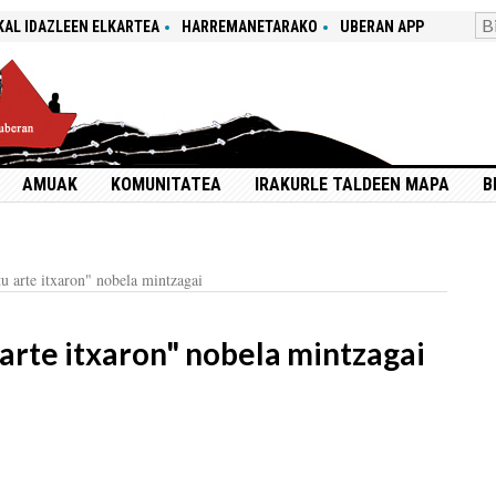
KAL IDAZLEEN ELKARTEA
HARREMANETARAKO
UBERAN APP
AMUAK
KOMUNITATEA
IRAKURLE TALDEEN MAPA
B
u arte itxaron" nobela mintzagai
 arte itxaron" nobela mintzagai