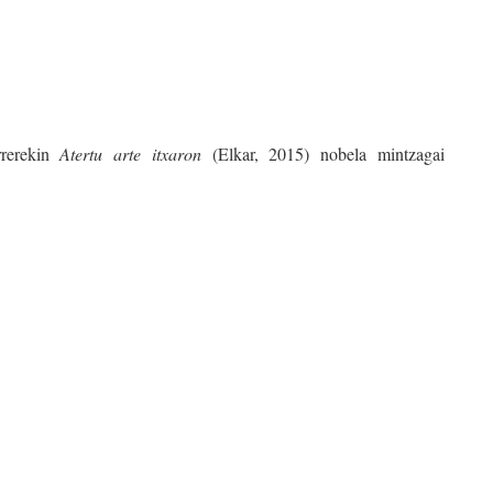
rrerekin
Atertu arte itxaron
(Elkar, 2015) nobela mintzagai