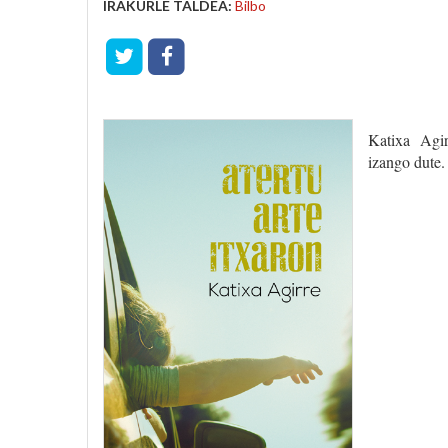
IRAKURLE TALDEA:
Bilbo
Katixa Agi
izango dute.