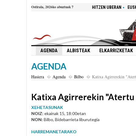
Ostirala, 2026ko abuztuak 7
HITZEN UBERAN
EUS
AGENDA
ALBISTEAK
ELKARRIZKETAK
AGENDA
Hasiera
Agenda
Bilbo
Katixa Agirrerekin "Atert
Katixa Agirrerekin "Atertu
XEHETASUNAK
NOIZ:
ekainak 15, 18:00etan
NON:
Bilbo, Bidebarrieta liburutegia
HARREMANETARAKO