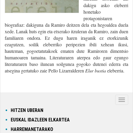
dakigu asko eleberri
honetako
protagonistaren
biografiaz: dakiguna da Ramiro deitzen dela eta hegoaldea duela
xede. Lanak huts egin eta etxerako itzuleran da Ramiro, zain duen
familiaren ondora. Ez dugu haren iraganik ez etorkizunik
ezagutzen, soilik eleberriko peripezien ibili xehean ikusi,
hauteman, gogoetatutakoek ematen dute Ramiroren dimentsio
humanoaren tamaina. Literaturaren aterpea edo gaur egungo
literaturaren baso ilunean soilgunea gogoko dutenei ederra eta
atsegina gertatuko zaie Pello Lizarralderen
Elur bustia
eleberria.
Nabig
ireki
HITZEN UBERAN
edo
EUSKAL IDAZLEEN ELKARTEA
itxi
HARREMANETARAKO