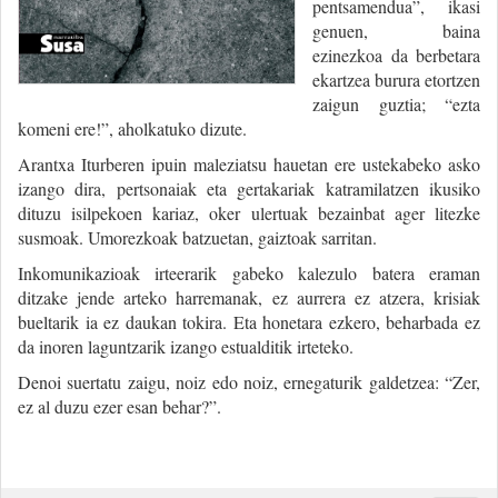
pentsamendua”, ikasi
genuen, baina
ezinezkoa da berbetara
ekartzea burura etortzen
zaigun guztia; “ezta
komeni ere!”, aholkatuko dizute.
Arantxa Iturberen ipuin maleziatsu hauetan ere ustekabeko asko
izango dira, pertsonaiak eta gertakariak katramilatzen ikusiko
dituzu isilpekoen kariaz, oker ulertuak bezainbat ager litezke
susmoak. Umorezkoak batzuetan, gaiztoak sarritan.
Inkomunikazioak irteerarik gabeko kalezulo batera eraman
ditzake jende arteko harremanak, ez aurrera ez atzera, krisiak
bueltarik ia ez daukan tokira. Eta honetara ezkero, beharbada ez
da inoren laguntzarik izango estualditik irteteko.
Denoi suertatu zaigu, noiz edo noiz, ernegaturik galdetzea: “Zer,
ez al duzu ezer esan behar?”.