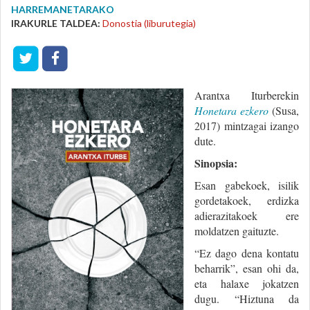
HARREMANETARAKO
IRAKURLE TALDEA:
Donostia (liburutegia)
Arantxa Iturberekin
Honetara ezkero
(Susa,
2017) mintzagai izango
dute.
Sinopsia:
Esan gabekoek, isilik
gordetakoek, erdizka
adierazitakoek ere
moldatzen gaituzte.
“Ez dago dena kontatu
beharrik”, esan ohi da,
eta halaxe jokatzen
dugu. “Hiztuna da