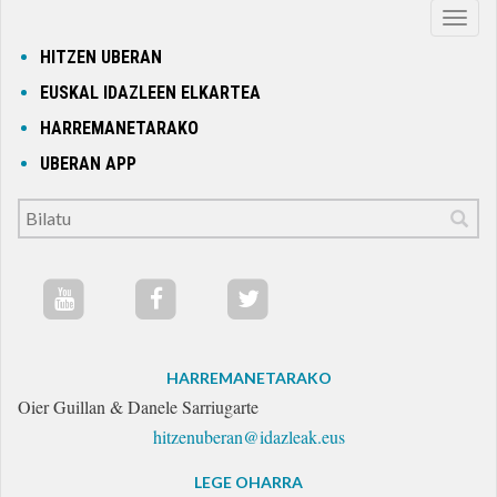
Nabig
ireki
HITZEN UBERAN
edo
EUSKAL IDAZLEEN ELKARTEA
itxi
HARREMANETARAKO
UBERAN APP
HARREMANETARAKO
Oier Guillan & Danele Sarriugarte
hitzenuberan@idazleak.eus
LEGE OHARRA