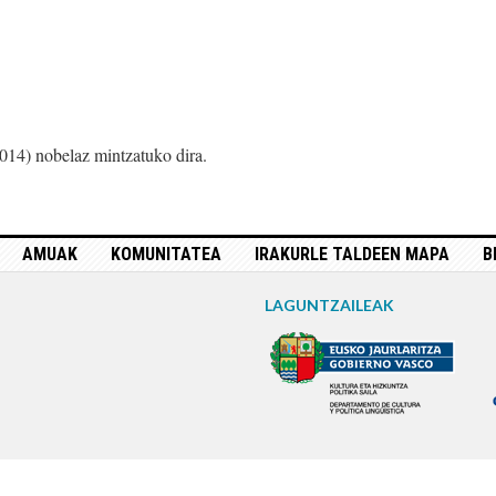
014) nobelaz mintzatuko dira.
AMUAK
KOMUNITATEA
IRAKURLE TALDEEN MAPA
B
LAGUNTZAILEAK