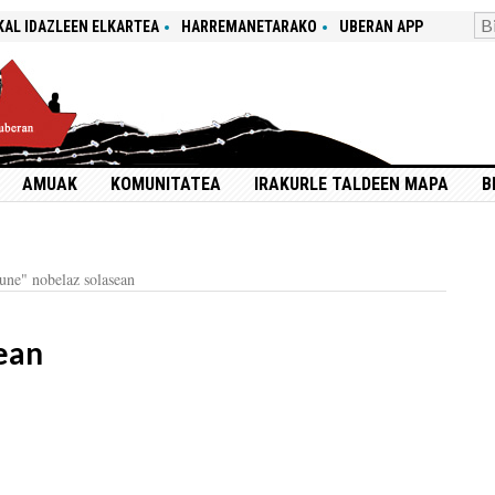
KAL IDAZLEEN ELKARTEA
HARREMANETARAKO
UBERAN APP
AMUAK
KOMUNITATEA
IRAKURLE TALDEEN MAPA
B
gune" nobelaz solasean
sean