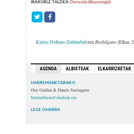
IRAKURLE TALDEA:
Donostia (liburutegia)
Katixa Dolhare-Zaldunbide
ren
Biribilgune
(Elkar, 2
AGENDA
ALBISTEAK
ELKARRIZKETAK
HARREMANETARAKO
Oier Guillan & Danele Sarriugarte
hitzenuberan@idazleak.eus
LEGE OHARRA