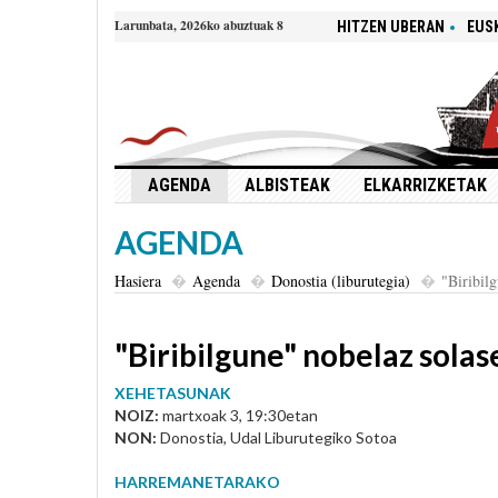
Larunbata, 2026ko abuztuak 8
HITZEN UBERAN
EUS
AGENDA
ALBISTEAK
ELKARRIZKETAK
AGENDA
Hasiera
Agenda
Donostia (liburutegia)
"Biribil
"Biribilgune" nobelaz sola
XEHETASUNAK
NOIZ:
martxoak 3, 19:30etan
NON:
Donostia, Udal Liburutegiko Sotoa
HARREMANETARAKO