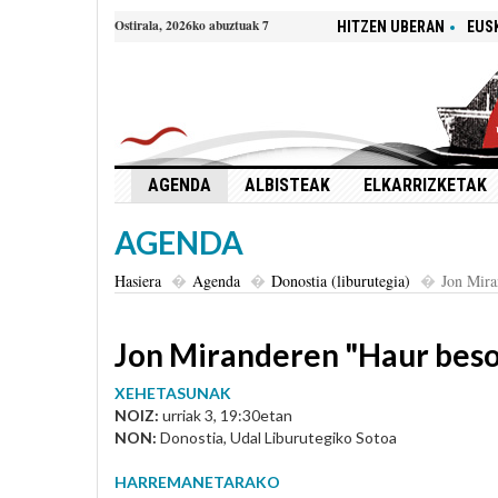
Ostirala, 2026ko abuztuak 7
HITZEN UBERAN
EUS
AGENDA
ALBISTEAK
ELKARRIZKETAK
AGENDA
Hasiera
Agenda
Donostia (liburutegia)
Jon Mira
Jon Miranderen "Haur beso
XEHETASUNAK
NOIZ:
urriak 3, 19:30etan
NON:
Donostia, Udal Liburutegiko Sotoa
HARREMANETARAKO