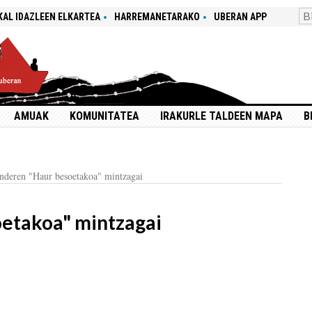
KAL IDAZLEEN ELKARTEA
HARREMANETARAKO
UBERAN APP
AMUAK
KOMUNITATEA
IRAKURLE TALDEEN MAPA
B
nderen "Haur besoetakoa" mintzagai
etakoa" mintzagai