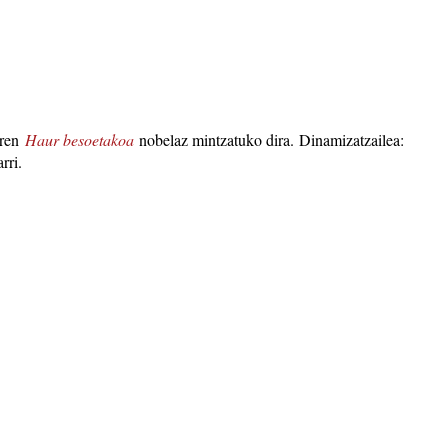
ren
Haur besoetakoa
nobelaz mintzatuko dira. Dinamizatzailea:
rri.