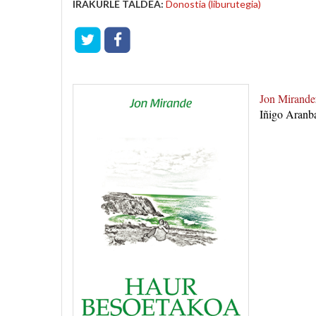
IRAKURLE TALDEA:
Donostia (liburutegia)
Jon Mirande
Iñigo Aranba