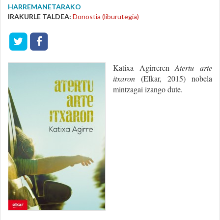
HARREMANETARAKO
IRAKURLE TALDEA:
Donostia (liburutegia)
Katixa Agirreren
Atertu arte
itxaron
(Elkar, 2015) nobela
mintzagai izango dute.