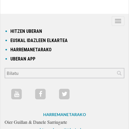
Nabig
ireki
HITZEN UBERAN
edo
EUSKAL IDAZLEEN ELKARTEA
itxi
HARREMANETARAKO
UBERAN APP
HARREMANETARAKO
Oier Guillan & Danele Sarriugarte