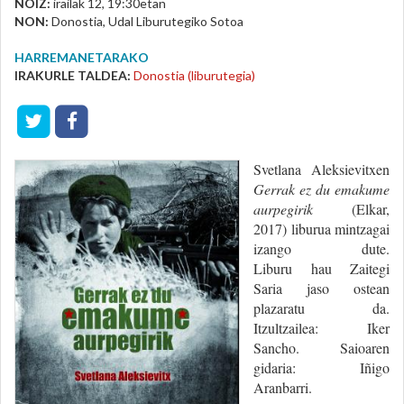
NOIZ:
irailak 12, 19:30etan
NON:
Donostia, Udal Liburutegiko Sotoa
HARREMANETARAKO
IRAKURLE TALDEA:
Donostia (liburutegia)
Svetlana Aleksievitxen
Gerrak ez du emakume
aurpegirik
(Elkar,
2017) liburua mintzagai
izango dute.
Liburu hau Zaitegi
Saria jaso ostean
plazaratu da.
Itzultzailea: Iker
Sancho. Saioaren
gidaria: Iñigo
Aranbarri.