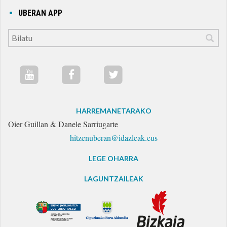
UBERAN APP
HARREMANETARAKO
Oier Guillan & Danele Sarriugarte
hitzenuberan@idazleak.eus
LEGE OHARRA
LAGUNTZAILEAK