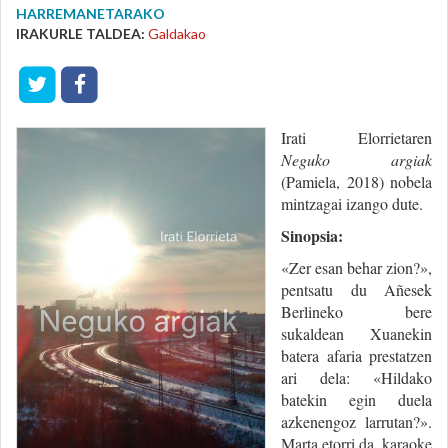
HARREMANETARAKO
IRAKURLE TALDEA:
Galdakao
Irati Elorrietaren
Neguko argiak
(Pamiela, 2018) nobela
mintzagai izango dute.
Sinopsia:
«Zer esan behar zion?»,
pentsatu du Añesek
Berlineko bere
sukaldean Xuanekin
batera afaria prestatzen
ari dela: «Hildako
batekin egin duela
azkenengoz larrutan?».
Marta etorri da, karaoke