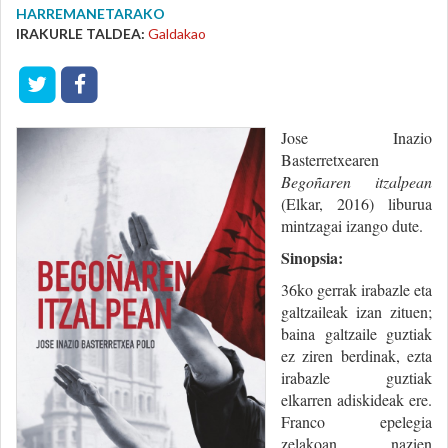
HARREMANETARAKO
IRAKURLE TALDEA:
Galdakao
Jose Inazio
Basterretxearen
Begoñaren itzalpean
(Elkar, 2016) liburua
mintzagai izango dute.
Sinopsia:
36ko gerrak irabazle eta
galtzaileak izan zituen;
baina galtzaile guztiak
ez ziren berdinak, ezta
irabazle guztiak
elkarren adiskideak ere.
Franco epelegia
zelakoan, nazien