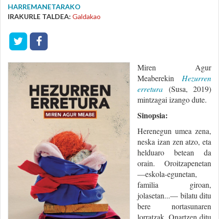
HARREMANETARAKO
IRAKURLE TALDEA:
Galdakao
Miren Agur
Meaberekin
Hezurren
erretura
(Susa, 2019)
mintzagai izango dute.
Sinopsia:
Herenegun umea zena,
neska izan zen atzo, eta
helduaro betean da
orain. Oroitzapenetan
—eskola-egunetan,
familia giroan,
jolasetan...— bilatu ditu
bere nortasunaren
lorratzak. Onartzen ditu