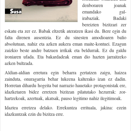
denboraren joanak
emandako gal-
irabaziak. Badaki
bereizten bizitzari zer
eskatu eta zer ez. Babak eltzetik ateratzen ikasi du. Bere egin du
falta direnen ausentzia. Ez du sinesten amodioaren balio
absolutuan, nahiz eta azken aukera eman maite-kontuei. Ezagun
zaizkio beste andre batzuen irrikak eta beldurrak. Ez du galdu
ironiaren ufada. Eta bakardadeak eman dio hazten jarraitzeko
azken bultzada.
Aldian-aldian erretura egin beharra gertatzen zaigu, haizea
zainduta, onuragarria behar lukeena kalterako izan ez dadin.
Horretan dihardu hogeita bat narrazio hauetako protagonistak ere,
idazketaren bidez erretzen bizitzan pilatutako hezurrak: zor-
hartzekoak, azertuak, akatsak, pauso legitimo nahiz ilegitimoak.
Idaztea erretzea delako. Errekuntza errituala, jakina: ezein
idazkuntzak ezin du bizitza erre.