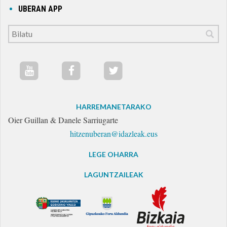
UBERAN APP
HARREMANETARAKO
Oier Guillan & Danele Sarriugarte
hitzenuberan@idazleak.eus
LEGE OHARRA
LAGUNTZAILEAK