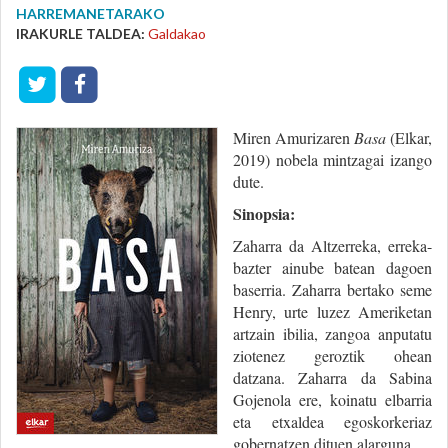
HARREMANETARAKO
IRAKURLE TALDEA:
Galdakao
Miren Amurizaren
Basa
(Elkar,
2019) nobela mintzagai izango
dute.
Sinopsia:
Zaharra da Altzerreka, erreka-
bazter ainube batean dagoen
baserria. Zaharra bertako seme
Henry, urte luzez Ameriketan
artzain ibilia, zangoa anputatu
ziotenez geroztik ohean
datzana. Zaharra da Sabina
Gojenola ere, koinatu elbarria
eta etxaldea egoskorkeriaz
gobernatzen dituen alarguna.