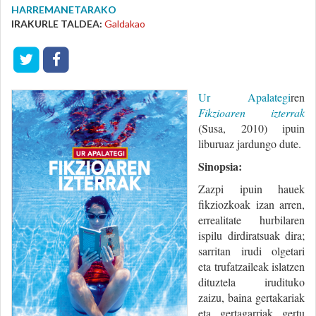
HARREMANETARAKO
IRAKURLE TALDEA:
Galdakao
Ur Apalategi
ren
Fikzioaren izterrak
(Susa, 2010) ipuin
liburuaz jardungo dute.
Sinopsia:
Zazpi ipuin hauek
fikziozkoak izan arren,
errealitate hurbilaren
ispilu dirdiratsuak dira;
sarritan irudi olgetari
eta trufatzaileak islatzen
dituztela irudituko
zaizu, baina gertakariak
eta gertagarriak gertu