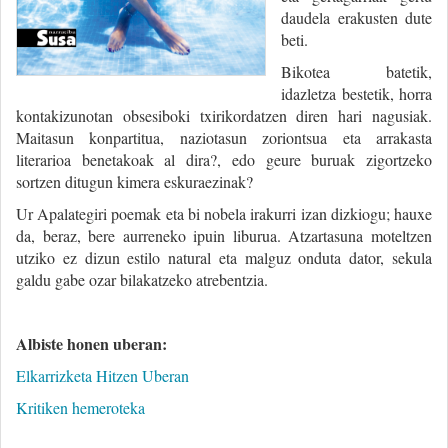
daudela erakusten dute
beti.
Bikotea batetik,
idazletza bestetik, horra
kontakizunotan obsesiboki txirikordatzen diren hari nagusiak.
Maitasun konpartitua, naziotasun zoriontsua eta arrakasta
literarioa benetakoak al dira?, edo geure buruak zigortzeko
sortzen ditugun kimera eskuraezinak?
Ur Apalategiri poemak eta bi nobela irakurri izan dizkiogu; hauxe
da, beraz, bere aurreneko ipuin liburua. Atzartasuna moteltzen
utziko ez dizun estilo natural eta malguz onduta dator, sekula
galdu gabe ozar bilakatzeko atrebentzia.
Albiste honen uberan:
Elkarrizketa Hitzen Uberan
Kritiken hemeroteka