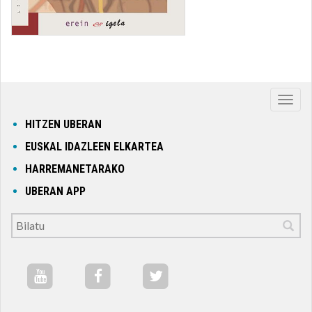
Nabig
ireki
HITZEN UBERAN
edo
EUSKAL IDAZLEEN ELKARTEA
itxi
HARREMANETARAKO
UBERAN APP