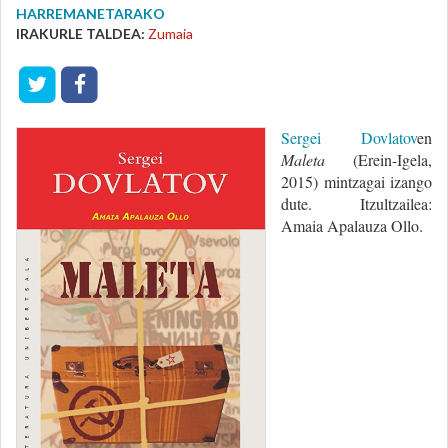
HARREMANETARAKO
IRAKURLE TALDEA:
Zumaia
Sergei Dovlatov
en
Maleta
(Erein-Igela,
2015) mintzagai izango
dute. Itzultzailea:
Amaia Apalauza Ollo.