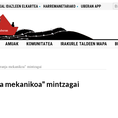
KAL IDAZLEEN ELKARTEA
HARREMANETARAKO
UBERAN APP
AMUAK
KOMUNITATEA
IRAKURLE TALDEEN MAPA
B
ranja mekanikoa" mintzagai
a mekanikoa" mintzagai