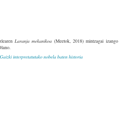
zlearen
Laranja mekanikoa
(Meetok, 2018) mintzagai izango
 Olano.
Gaizki interpretatutako nobela baten historia