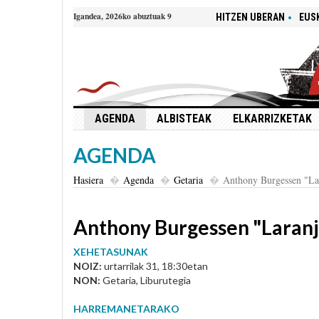
Igandea, 2026ko abuztuak 9
HITZEN UBERAN
EUS
AGENDA
ALBISTEAK
ELKARRIZKETAK
AGENDA
Hasiera
Agenda
Getaria
Anthony Burgessen "La
Anthony Burgessen "Laranj
XEHETASUNAK
NOIZ:
urtarrilak 31, 18:30etan
NON:
Getaria, Liburutegia
HARREMANETARAKO