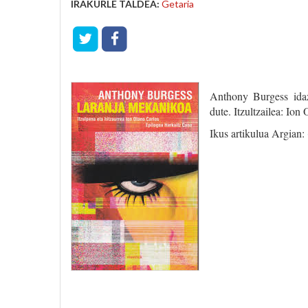
IRAKURLE TALDEA:
Getaria
Anthony Burgess ida
dute. Itzultzailea: Ion
Ikus artikulua Argian: