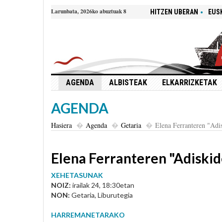
Larunbata, 2026ko abuztuak 8
HITZEN UBERAN
EUS
AGENDA
ALBISTEAK
ELKARRIZKETAK
AGENDA
Hasiera
Agenda
Getaria
Elena Ferranteren "Adi
Elena Ferranteren "Adiski
XEHETASUNAK
NOIZ:
irailak 24, 18:30etan
NON:
Getaria, Liburutegia
HARREMANETARAKO