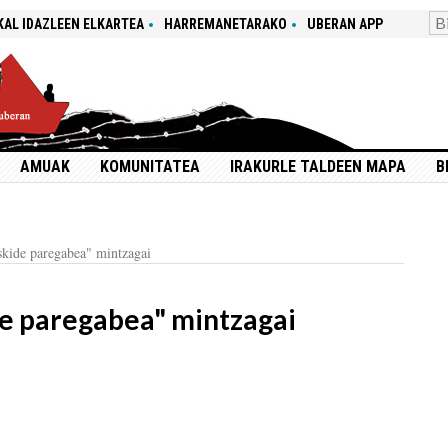
KAL IDAZLEEN ELKARTEA
HARREMANETARAKO
UBERAN APP
AMUAK
KOMUNITATEA
IRAKURLE TALDEEN MAPA
B
skide paregabea" mintzagai
de paregabea" mintzagai