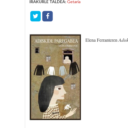
IRAKURLE TALDEA:
Getaria
Elena Ferranteren
Adis