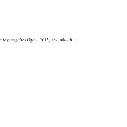
kide paregabea
(Igela, 2015) aztertuko dute.