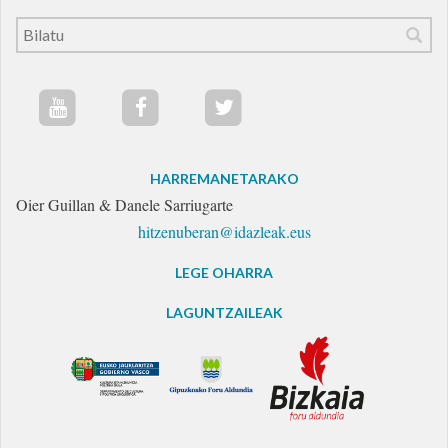
HARREMANETARAKO
Oier Guillan & Danele Sarriugarte
hitzenuberan@idazleak.eus
LEGE OHARRA
LAGUNTZAILEAK