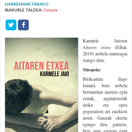
HARREMANETARAKO
IRAKURLE TALDEA:
Getaria
Karmele Jaioren
Aitaren etxea
(Elkar,
2019) nobela mintzagai
izango dute.
Sinopsia:
Blokeatuta dago
Ismael, bere nobela
berriarekin aurrera egin
ezinik, argitaletxetik
deika eta epea
gogoratzen ari zaizkion
arren. Gauzak okertu
egingo dira, gainera,
bere ama gaixotu egin