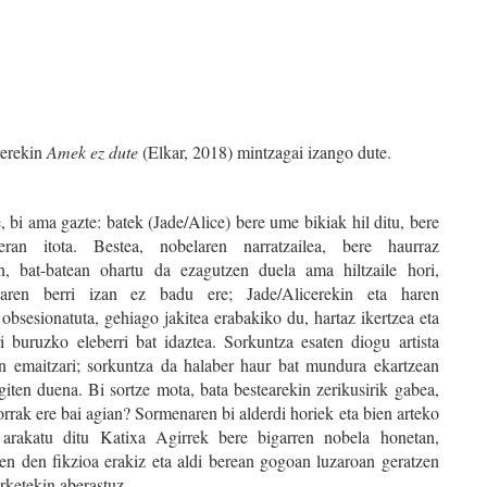
rerekin
Amek ez dute
(Elkar, 2018) mintzagai izango dute.
bi ama gazte: batek (Jade/Alice) bere ume bikiak hil ditu, bere
eran itota. Bestea, nobelaren narratzailea, bere haurraz
an, bat-batean ohartu da ezagutzen duela ama hiltzaile hori,
haren berri izan ez badu ere; Jade/Alicerekin eta haren
 obsesionatuta, gehiago jakitea erabakiko du, hartaz ikertzea eta
ri buruzko eleberri bat idaztea. Sorkuntza esaten diogu artista
en emaitzari; sorkuntza da halaber haur bat mundura ekartzean
iten duena. Bi sortze mota, bata bestearekin zerikusirik gabea,
rrak ere bai agian? Sormenaren bi alderdi horiek eta bien arteko
arakatu ditu Katixa Agirrek bere bigarren nobela honetan,
sten den fikzioa erakiz eta aldi berean gogoan luzaroan geratzen
rketekin aberastuz.