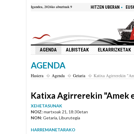
Igandea, 2026ko abuztuak 9
HITZEN UBERAN
EUS
AGENDA
ALBISTEAK
ELKARRIZKETAK
AGENDA
Hasiera
Agenda
Getaria
Katixa Agirrerekin "Am
Katixa Agirrerekin "Amek e
XEHETASUNAK
NOIZ:
martxoak 21, 18:30etan
NON:
Getaria, Liburutegia
HARREMANETARAKO