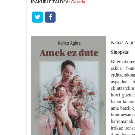
IRAKURLE TALDEA:
Getaria
Katixa Agir
Sinopsia:
Bi emakume, 
eskuz bain
erditzerako
aspaldian 
ekintzarekin
horri guztia
baten lanar
ama batek eg
kontraesanko
harremanak 
irrikaz iren
diren hausna