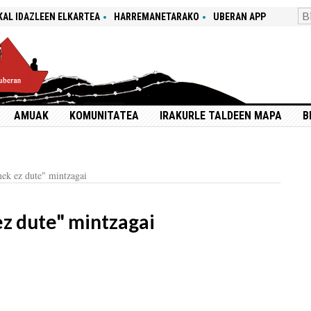
KAL IDAZLEEN ELKARTEA
HARREMANETARAKO
UBERAN APP
AMUAK
KOMUNITATEA
IRAKURLE TALDEEN MAPA
B
ek ez dute" mintzagai
z dute" mintzagai