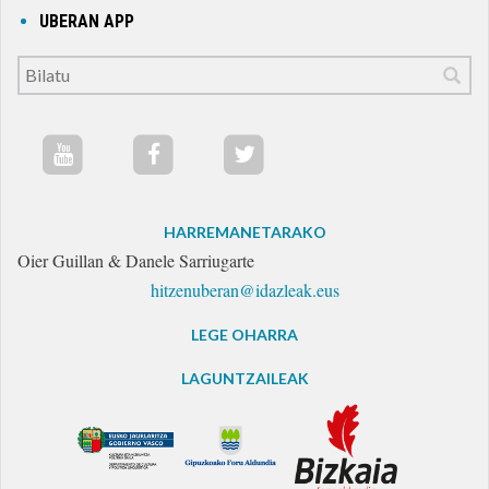
UBERAN APP
HARREMANETARAKO
Oier Guillan & Danele Sarriugarte
hitzenuberan@idazleak.eus
LEGE OHARRA
LAGUNTZAILEAK