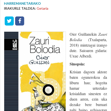
HARREMANETARAKO
IRAKURLE TALDEA:
Getaria
Oier Guillanekin
Zauri
Bolodia
(Txalaparta,
2018) mintzagai izango
dute. Saioaren gidaria:
Uxue Alberdi.
Sinopsia:
Krisian dagoen aktore
baten egunerokoa da
liburu hau; hogeita
hamar urteetako
krisialdian sinesten ez
duen arren, ezin uka
dezake bere buruari
nahi baino gehiagotan