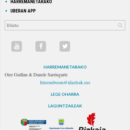
HARREMANETARAKO
UBERAN APP
HARREMANETARAKO
Oier Guillan & Danele Sarriugarte
hitzenuberan@idazleak.eus
LEGE OHARRA
LAGUNTZAILEAK