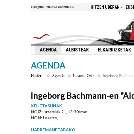
Osteguna, 2026ko abuztuak 6
HITZEN UBERAN
EUS
AGENDA
ALBISTEAK
ELKARRIZKETAK
AGENDA
Hasiera
Agenda
Lasarte-Oria
Ingeborg Bachman
Ingeborg Bachmann-en "Ald
XEHETASUNAK
NOIZ:
urtarrilak 21, 18:30etan
NON:
Lasarte,
HARREMANETARAKO