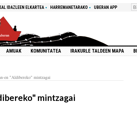
KAL IDAZLEEN ELKARTEA
HARREMANETARAKO
UBERAN APP
AMUAK
KOMUNITATEA
IRAKURLE TALDEEN MAPA
B
n-en "Aldibereko" mintzagai
ibereko" mintzagai