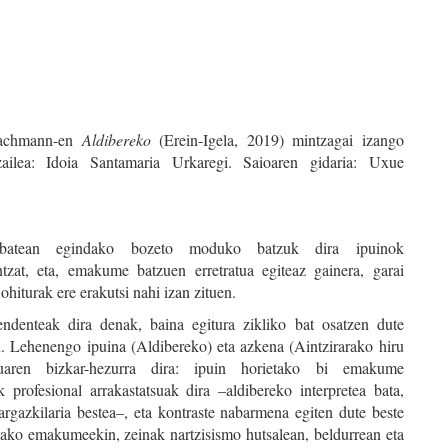
Bachmann-en
Aldibereko
(Erein-Igela, 2019) mintzagai izango
tzailea: Idoia Santamaria Urkaregi. Saioaren gidaria: Uxue
z batean egindako bozeto moduko batzuk dira ipuinok
zat, eta, emakume batzuen erretratua egiteaz gainera, garai
ohiturak ere erakutsi nahi izan zituen.
endenteak dira denak, baina egitura zikliko bat osatzen dute
. Lehenengo ipuina (Aldibereko) eta azkena (Aintzirarako hiru
ruaren bizkar-hezurra dira: ipuin horietako bi emakume
k profesional arrakastatsuak dira –aldibereko interpretea bata,
 argazkilaria bestea–, eta kontraste nabarmena egiten dute beste
etako emakumeekin, zeinak nartzisismo hutsalean, beldurrean eta