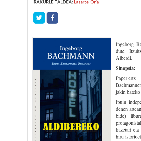
IRAKURLE TALDEA:
Lasarte-Oria
Ingeborg 
dute. Itzul
Alberdi.
Sinopsia:
Paper-ert
Bachmannent
jakin bateko 
Ipuin indep
denen artean
bide) libu
protagonista
kazetari eta
hiru istorio