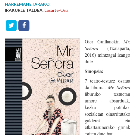
HARREMANETARAKO
IRAKURLE TALDEA:
Lasarte-Oria
Oier Guillanekin
Mr.
Señora
(Txalaparta,
2016) mintzagai izango
dute.
Sinopsia:
7 teatro-testuez osatua
da liburua.
Mr. Señora
liburuko testuetan
umore absurduak,
kezka politiko-
sozialetan oinarritutako
galderek eta
elkartasunerako grinak
egiten dute bat.