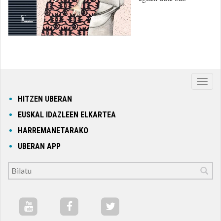
Nabig
ireki
HITZEN UBERAN
edo
EUSKAL IDAZLEEN ELKARTEA
itxi
HARREMANETARAKO
UBERAN APP