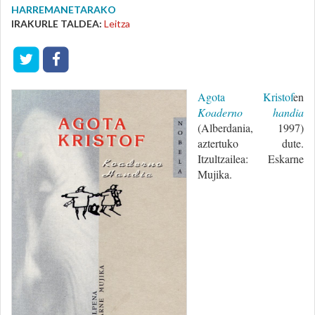
HARREMANETARAKO
IRAKURLE TALDEA:
Leitza
Agota Kristof
en
Koaderno handia
(Alberdania, 1997)
aztertuko dute.
Itzultzailea: Eskarne
Mujika.