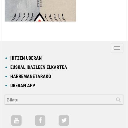
Nabig
ireki
HITZEN UBERAN
edo
EUSKAL IDAZLEEN ELKARTEA
itxi
HARREMANETARAKO
UBERAN APP