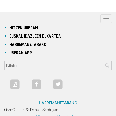
Nabig
ireki
HITZEN UBERAN
edo
EUSKAL IDAZLEEN ELKARTEA
itxi
HARREMANETARAKO
UBERAN APP
HARREMANETARAKO
Oier Guillan & Danele Sarriugarte