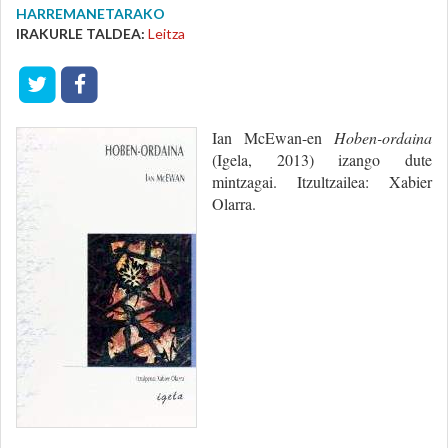
HARREMANETARAKO
IRAKURLE TALDEA:
Leitza
Ian McEwan-en
Hoben-ordaina
(Igela, 2013) izango dute
mintzagai. Itzultzailea: Xabier
Olarra.