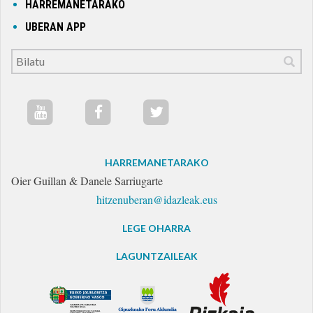
HARREMANETARAKO
UBERAN APP
HARREMANETARAKO
Oier Guillan & Danele Sarriugarte
hitzenuberan@idazleak.eus
LEGE OHARRA
LAGUNTZAILEAK