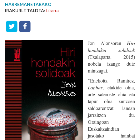
HARREMANETARAKO
IRAKURLE TALDEA:
Lizarra
Jon Alonsoren
Hiri
hondakin solidoak
(Txalaparta, 2015)
nobela izango dute
mintzagai.
"Enekoitz Ramirez,
Lanbas
, etakide ohia,
arte salerosle ohia eta
lapur ohia zintzoen
saldoarentzat lanean
jarraitzen du.
Oraingoan
Euskaltzaindian
jasotako hainbat