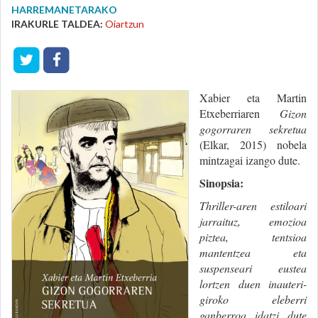
HARREMANETARAKO
IRAKURLE TALDEA:
Oiartzun
Xabier eta Martin
Etxeberriaren
Gizon
gogorraren sekretua
(Elkar, 2015) nobela
mintzagai izango dute.
Sinopsia:
Thriller-aren estiloari
jarraituz, emozioa
piztea, tentsioa
mantentzea eta
suspenseari eustea
lortzen duen inauteri-
giroko eleberri
ganberroa idatzi dute