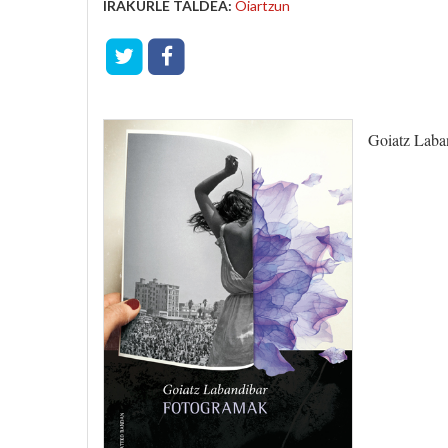
IRAKURLE TALDEA:
Oiartzun
Goiatz Laba