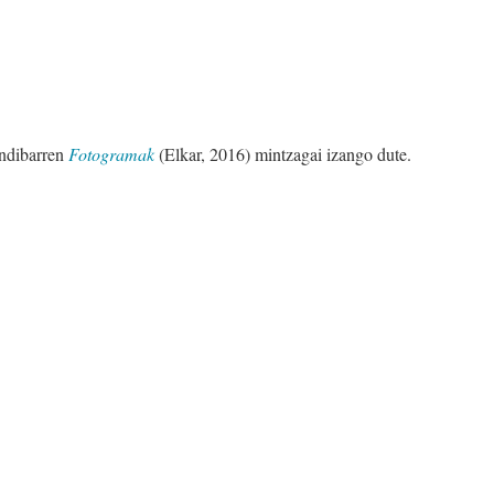
ndibarren
Fotogramak
(Elkar, 2016) mintzagai izango dute.