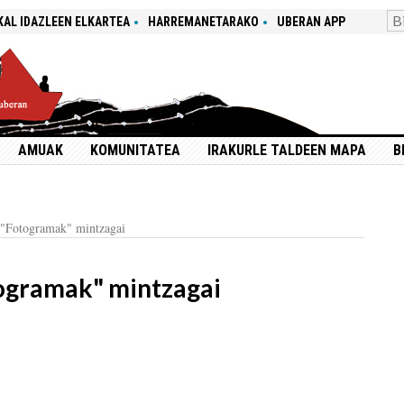
KAL IDAZLEEN ELKARTEA
HARREMANETARAKO
UBERAN APP
AMUAK
KOMUNITATEA
IRAKURLE TALDEEN MAPA
B
 "Fotogramak" mintzagai
ogramak" mintzagai