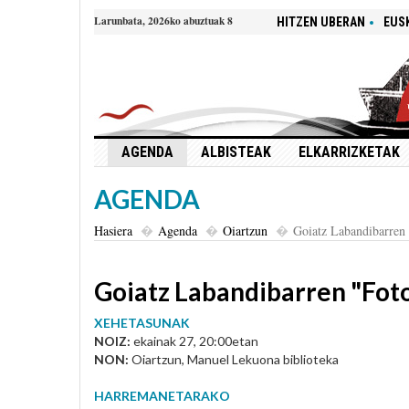
Larunbata, 2026ko abuztuak 8
HITZEN UBERAN
EUS
AGENDA
ALBISTEAK
ELKARRIZKETAK
AGENDA
Hasiera
Agenda
Oiartzun
Goiatz Labandibarren
Goiatz Labandibarren "Fot
XEHETASUNAK
NOIZ:
ekainak 27, 20:00etan
NON:
Oiartzun, Manuel Lekuona biblioteka
HARREMANETARAKO