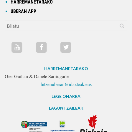
HARREMANETARAKO
UBERAN APP
HARREMANETARAKO
Oier Guillan & Danele Sarriugarte
hitzenuberan@idazleak.eus
LEGE OHARRA
LAGUNTZAILEAK