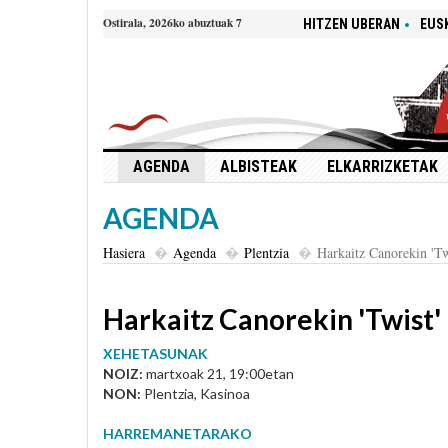
Ostirala, 2026ko abuztuak 7
HITZEN UBERAN
EUS
AGENDA
ALBISTEAK
ELKARRIZKETAK
AGENDA
Hasiera
Agenda
Plentzia
Harkaitz Canorekin 'Tw
Harkaitz Canorekin 'Twist'
XEHETASUNAK
NOIZ:
martxoak 21, 19:00etan
NON:
Plentzia, Kasinoa
HARREMANETARAKO