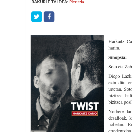
IRAKURLE TALDEA:
Plentzia
Harkaitz Ca
harira.
Sinopsia:
Soto eta Zebe
Diego Lazka
ezin ditu or
urtetan, Sot
bizitzea bal
bizitzea posi
Norbere lar
desafioak, 
nobelan. Er
erredentzioa