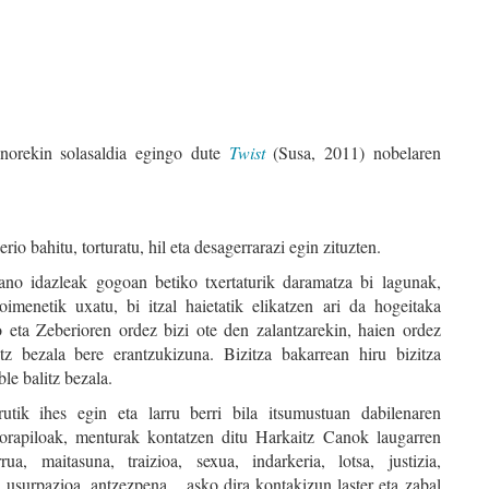
norekin solasaldia egingo dute
Twist
(Susa, 2011) nobelaren
rio bahitu, torturatu, hil eta desagerrarazi egin zituzten.
no idazleak gogoan betiko txertaturik daramatza bi lagunak,
oimenetik uxatu, bi itzal haietatik elikatzen ari da hogeitaka
o eta Zeberioren ordez bizi ote den zalantzarekin, haien ordez
itz bezala bere erantzukizuna. Bizitza bakarrean hiru bizitza
ble balitz bezala.
rutik ihes egin eta larru berri bila itsumustuan dabilenaren
korapiloak, menturak kontatzen ditu Harkaitz Canok laugarren
rua, maitasuna, traizioa, sexua, indarkeria, lotsa, justizia,
, usurpazioa, antzezpena... asko dira kontakizun laster eta zabal