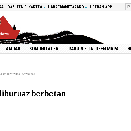
KAL IDAZLEEN ELKARTEA
HARREMANETARAKO
UBERAN APP
AMUAK
KOMUNITATEA
IRAKURLE TALDEEN MAPA
B
ist' liburuaz berbetan
 liburuaz berbetan