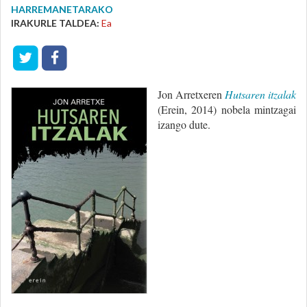
HARREMANETARAKO
IRAKURLE TALDEA:
Ea
Jon Arretxeren
Hutsaren itzalak
(Erein, 2014) nobela mintzagai
izango dute.