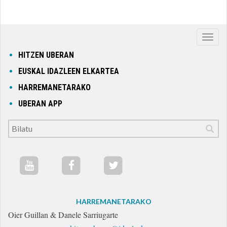
Nabig
ireki
HITZEN UBERAN
edo
EUSKAL IDAZLEEN ELKARTEA
itxi
HARREMANETARAKO
UBERAN APP
HARREMANETARAKO
Oier Guillan & Danele Sarriugarte