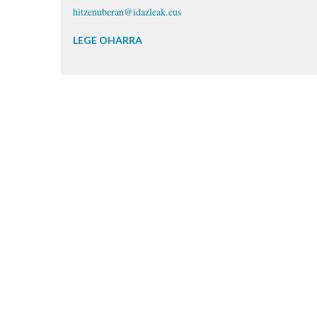
hitzenuberan@idazleak.eus
LEGE OHARRA