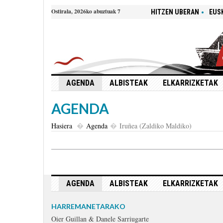
Ostirala, 2026ko abuztuak 7
HITZEN UBERAN
EUS
AGENDA
ALBISTEAK
ELKARRIZKETAK
AGENDA
Hasiera
Agenda
Iruñea (Zaldiko Maldiko)
AGENDA
ALBISTEAK
ELKARRIZKETAK
HARREMANETARAKO
Oier Guillan & Danele Sarriugarte