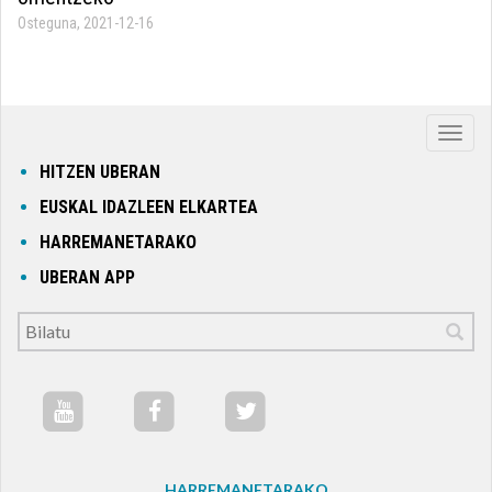
Osteguna, 2021-12-16
Nabig
ireki
HITZEN UBERAN
edo
EUSKAL IDAZLEEN ELKARTEA
itxi
HARREMANETARAKO
UBERAN APP
HARREMANETARAKO