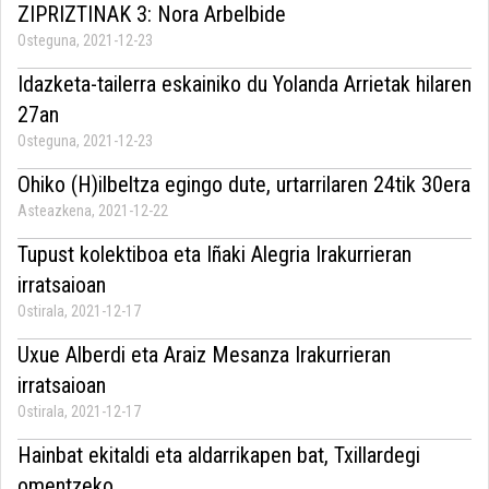
ZIPRIZTINAK 3: Nora Arbelbide
Osteguna, 2021-12-23
Idazketa-tailerra eskainiko du Yolanda Arrietak hilaren
27an
Osteguna, 2021-12-23
Ohiko (H)ilbeltza egingo dute, urtarrilaren 24tik 30era
Asteazkena, 2021-12-22
Tupust kolektiboa eta Iñaki Alegria Irakurrieran
irratsaioan
Ostirala, 2021-12-17
Uxue Alberdi eta Araiz Mesanza Irakurrieran
irratsaioan
Ostirala, 2021-12-17
Hainbat ekitaldi eta aldarrikapen bat, Txillardegi
omentzeko