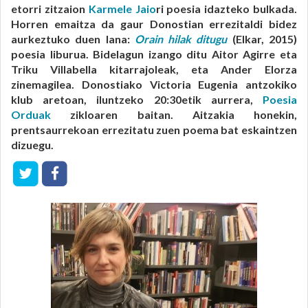
etorri zitzaion
Karmele Jaio
ri poesia idazteko bulkada.
Horren emaitza da gaur Donostian errezitaldi bidez
aurkeztuko duen lana:
Orain hilak ditugu
(Elkar, 2015)
poesia liburua. Bidelagun izango ditu Aitor Agirre eta
Triku Villabella kitarrajoleak, eta Ander Elorza
zinemagilea. Donostiako Victoria Eugenia antzokiko
klub aretoan, iluntzeko 20:30etik aurrera,
Poesia
Orduak
zikloaren baitan. Aitzakia honekin,
prentsaurrekoan errezitatu zuen poema bat eskaintzen
dizuegu.