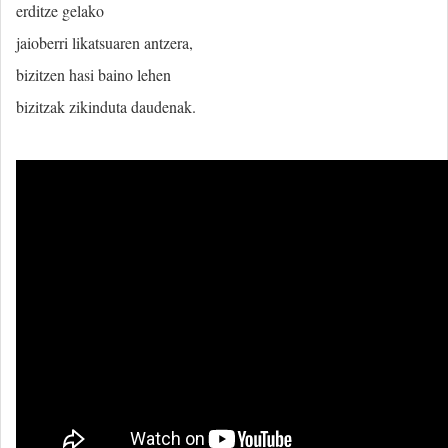
erditze gelako
jaioberri likatsuaren antzera,
bizitzen hasi baino lehen
bizitzak zikinduta daudenak.