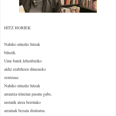
HITZ HORIEK
Nahiko nituzke hitzak
biluzik.
Ume batek lehenbiziko
aldiz erabiltzen ditueneko
zentzuaz.
Nahiko nituzke hitzak
arrautza-irinetan pasatu gabe,
uretatik atera berritako
arrainak bezain distiratsu.