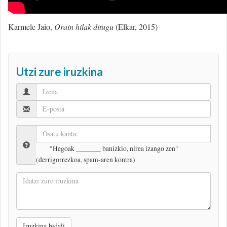
Karmele Jaio,
Orain hilak ditugu
(Elkar, 2015)
Utzi zure iruzkina
"Hegoak _______ banizkio, nirea izango zen"
(derrigorrezkoa, spam-aren kontra)
Idatzi
zure
iruzkina
Iruzkina bidali