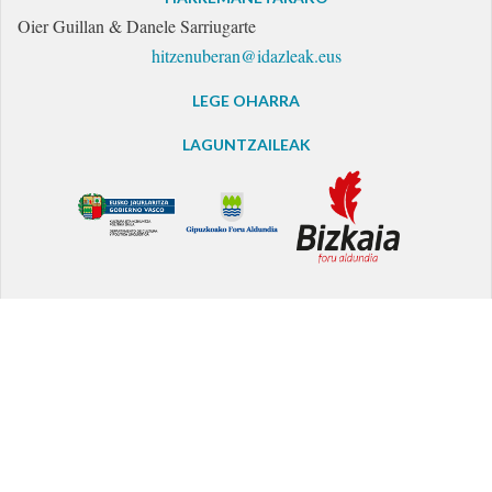
Oier Guillan & Danele Sarriugarte
hitzenuberan@idazleak.eus
LEGE OHARRA
LAGUNTZAILEAK