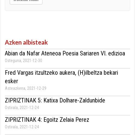
Azken albisteak
Abian da Nafar Ateneoa Poesia Sariaren VI. edizioa
Osteguna, 2021-12-30
Fred Vargas itzultzeko aukera, (H)ilbeltza bekari
esker
Asteazkena, 2021-12-29
ZIPRIZTINAK 5: Katixa Dolhare-Zaldunbide
Ostirala, 2021-12-24
ZIPRIZTINAK 4: Egoitz Zelaia Perez
Ostirala, 2021-12-24