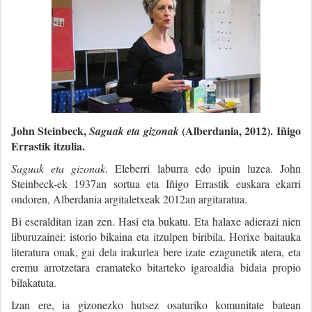
John Steinbeck,
(Alberdania, 2012). Iñigo
Saguak eta gizonak
Errastik itzulia.
Saguak eta gizonak
. Eleberri laburra edo ipuin luzea. John
Steinbeck-ek 1937an sortua eta Iñigo Errastik euskara ekarri
ondoren, Alberdania argitaletxeak 2012an argitaratua.
Bi eseralditan izan zen. Hasi eta bukatu. Eta halaxe adierazi nien
liburuzainei: istorio bikaina eta itzulpen biribila. Horixe baitauka
literatura onak, gai dela irakurlea bere izate ezagunetik atera, eta
eremu arrotzetara eramateko bitarteko igaroaldia bidaia propio
bilakatuta.
Izan ere, ia gizonezko hutsez osaturiko komunitate batean