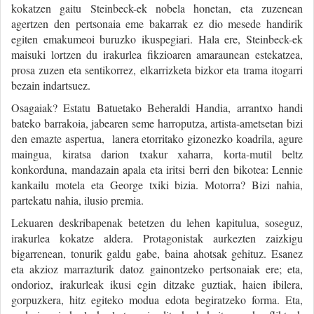
kokatzen gaitu Steinbeck-ek nobela honetan, eta zuzenean
agertzen den pertsonaia eme bakarrak ez dio mesede handirik
egiten emakumeoi buruzko ikuspegiari. Hala ere, Steinbeck-ek
maisuki lortzen du irakurlea fikzioaren amaraunean estekatzea,
prosa zuzen eta sentikorrez, elkarrizketa bizkor eta trama itogarri
bezain indartsuez.
Osagaiak? Estatu Batuetako Beheraldi Handia, arrantxo handi
bateko barrakoia, jabearen seme harroputza, artista-ametsetan bizi
den emazte aspertua, lanera etorritako gizonezko koadrila, agure
maingua, kiratsa darion txakur xaharra, korta-mutil beltz
konkorduna, mandazain apala eta iritsi berri den bikotea: Lennie
kankailu motela eta George txiki bizia. Motorra? Bizi nahia,
partekatu nahia, ilusio premia.
Lekuaren deskribapenak betetzen du lehen kapitulua, soseguz,
irakurlea kokatze aldera. Protagonistak aurkezten zaizkigu
bigarrenean, tonurik galdu gabe, baina ahotsak gehituz. Esanez
eta akzioz marrazturik datoz gainontzeko pertsonaiak ere; eta,
ondorioz, irakurleak ikusi egin ditzake guztiak, haien ibilera,
gorpuzkera, hitz egiteko modua edota begiratzeko forma. Eta,