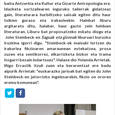
baita Antzerkia eta Kultur eta Gizarte Antropologia ere.
Idazketa sortzailearen inguruko tailerrak gidatzeaz
gain, literaturara hurbiltzeko saioak egiten ditu haur
txikien guraso eta irakasleekin. Hainbat liburu
argitaratu ditu, halaber, haur gazte zein helduen
literaturan. Liburu bat proposatzeko eskatu diogu eta
John Steinbeck-en
Saguak eta gizonak
liburuari buruzko
iruzkina igorri digu. "Steinbeck-ek maisuki lortzen du
irakurlea fikzioaren amaraunean estekatzea, prosa
zuzen eta sentikorrez, elkarrizketa bizkor eta trama
itogarri bezain indartsuez". Halaxe dio Yolanda Arrietak.
Iñigo Errastik itzuli zuen eta berarentzat ere badu
aipurik Arrietak: "euskarazko jarioak bat egiten du John
Steinbeck-en jatorrizko ingelesarekin, fikzio on ororen
eremu komunean".