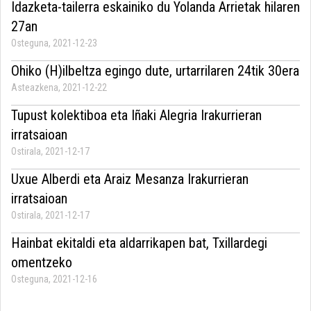
Idazketa-tailerra eskainiko du Yolanda Arrietak hilaren
27an
Osteguna, 2021-12-23
Ohiko (H)ilbeltza egingo dute, urtarrilaren 24tik 30era
Asteazkena, 2021-12-22
Tupust kolektiboa eta Iñaki Alegria Irakurrieran
irratsaioan
Ostirala, 2021-12-17
Uxue Alberdi eta Araiz Mesanza Irakurrieran
irratsaioan
Ostirala, 2021-12-17
Hainbat ekitaldi eta aldarrikapen bat, Txillardegi
omentzeko
Osteguna, 2021-12-16