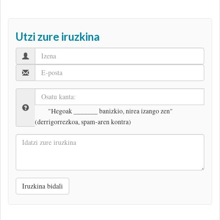
Utzi zure iruzkina
"Hegoak _______ banizkio, nirea izango zen"
(derrigorrezkoa, spam-aren kontra)
Idatzi
zure
iruzkina
Iruzkina bidali