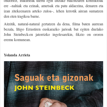
ondorioz, irakurleak ulertu egin ditzake bakoitzaren konfliktoak
ere –nahiak eta ezinak, ametsak eta patu aldaezina, denaren eta
izan zitekeenaren arteko zuloa–, lehen lerrotik airean sumatzen
den eten tragikoa barne.
Aitzitik, natural-natural gertatzen da dena, filma baten aurrean
bezala, Iñigo Errastiren euskarazko jarioak bat egiten duelako
John Steinbeck-en jatorrizko ingelesarekin, fikzio on ororen
eremu komunean.
Yolanda Arrieta