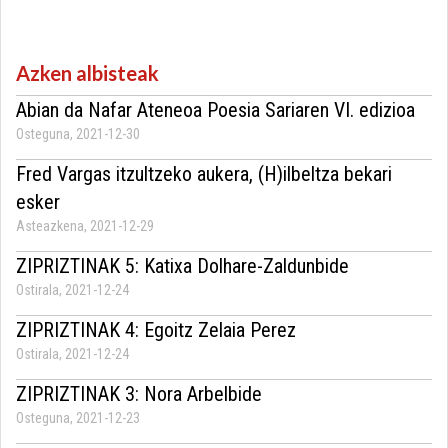
Azken albisteak
Abian da Nafar Ateneoa Poesia Sariaren VI. edizioa
Osteguna, 2021-12-30
Fred Vargas itzultzeko aukera, (H)ilbeltza bekari
esker
Asteazkena, 2021-12-29
ZIPRIZTINAK 5: Katixa Dolhare-Zaldunbide
Ostirala, 2021-12-24
ZIPRIZTINAK 4: Egoitz Zelaia Perez
Ostirala, 2021-12-24
ZIPRIZTINAK 3: Nora Arbelbide
Osteguna, 2021-12-23