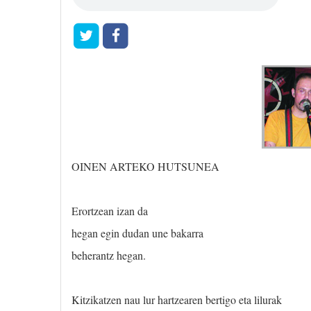
OINEN ARTEKO HUTSUNEA
Erortzean izan da
hegan egin dudan une bakarra
beherantz hegan.
Kitzikatzen nau lur hartzearen bertigo eta lilurak