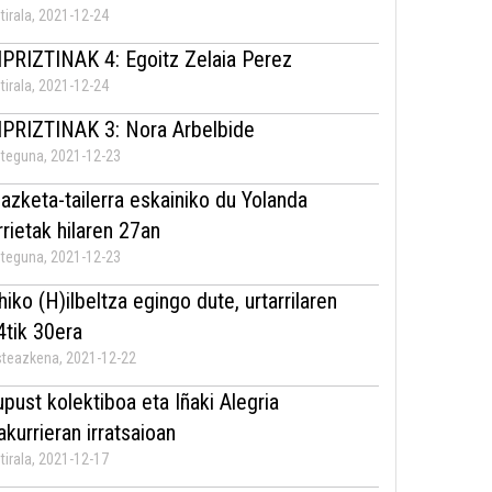
tirala, 2021-12-24
IPRIZTINAK 4: Egoitz Zelaia Perez
tirala, 2021-12-24
IPRIZTINAK 3: Nora Arbelbide
teguna, 2021-12-23
dazketa-tailerra eskainiko du Yolanda
rrietak hilaren 27an
teguna, 2021-12-23
hiko (H)ilbeltza egingo dute, urtarrilaren
4tik 30era
teazkena, 2021-12-22
upust kolektiboa eta Iñaki Alegria
rakurrieran irratsaioan
tirala, 2021-12-17