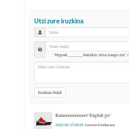
Utzi zure iruzkina
"Hegoak _______ banizkio, nirea izango zen" (
Idatzi
zure
iruzkina
Iruzkina bidali
Kaixoooooooooo! English go!
2022-05-17 09:28
Carmen Estebaranz