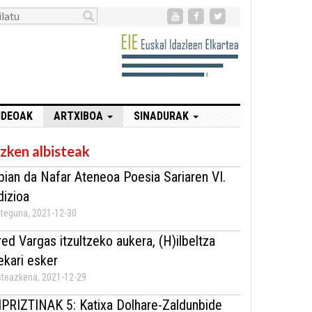
IDEOAK
ARTXIBOA
SINADURAK
zken albisteak
bian da Nafar Ateneoa Poesia Sariaren VI.
dizioa
teguna, 2021-12-30
red Vargas itzultzeko aukera, (H)ilbeltza
ekari esker
teazkena, 2021-12-29
IPRIZTINAK 5: Katixa Dolhare-Zaldunbide