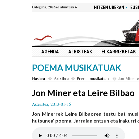
Osteguna, 2026ko abuztuak 6
HITZEN UBERAN
EUS
AGENDA
ALBISTEAK
ELKARRIZKETAK
POEMA MUSIKATUAK
Hasiera
Artxiboa
Poema musikatuak
Jon Miner e
Jon Miner eta Leire Bilbao
Asteartea, 2013-01-15
Jon Minerrek Leire Bilbaoren testu bat mus
hutsunea' poema. Jarraian entzun eta irakurri