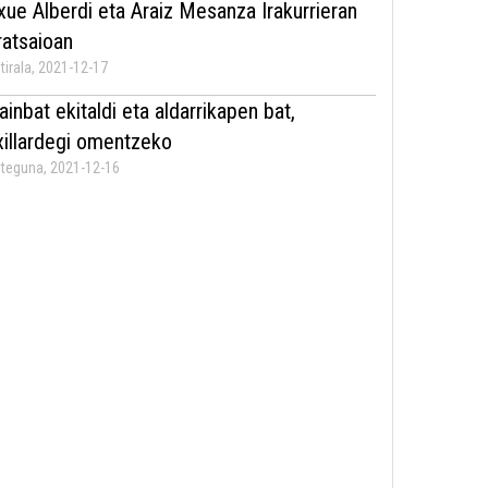
xue Alberdi eta Araiz Mesanza Irakurrieran
rratsaioan
tirala, 2021-12-17
ainbat ekitaldi eta aldarrikapen bat,
xillardegi omentzeko
teguna, 2021-12-16