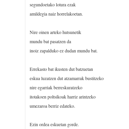
segundoetako lotura ezak
amildegia naiz horrelakoetan.
Nire oinen arteko hutsunetik
mundu bat pasatzen da
inoiz zapalduko ez dudan mundu bat.
Errekasto bat ikusten dut batzuetan
eskua luzatzen dut atzamarrak bustitzeko
nire egarriak berreskuratzeko
itotakoen poltsikoak harriz arintzeko
umezaroa berriz edateko.
Ezin ordea eskuetan gorde.