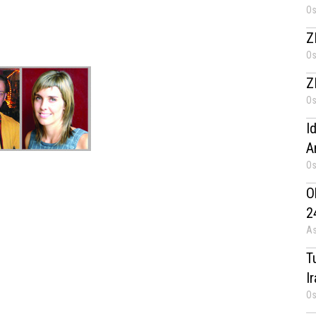
Os
Z
Os
Z
Os
I
A
Os
O
2
As
T
I
Os