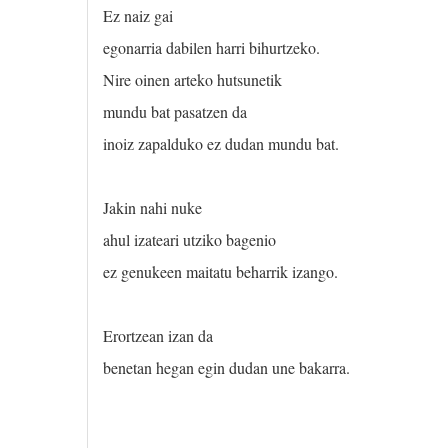
Ez naiz gai
egonarria dabilen harri bihurtzeko.
Nire oinen arteko hutsunetik
mundu bat pasatzen da
inoiz zapalduko ez dudan mundu bat.
Jakin nahi nuke
ahul izateari utziko bagenio
ez genukeen maitatu beharrik izango.
Erortzean izan da
benetan hegan egin dudan une bakarra.