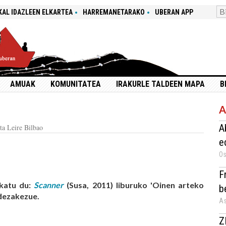
KAL IDAZLEEN ELKARTEA
HARREMANETARAKO
UBERAN APP
AMUAK
KOMUNITATEA
IRAKURLE TALDEEN MAPA
B
A
A
ta Leire Bilbao
e
Os
F
ikatu du:
Scanner
(Susa, 2011) liburuko 'Oinen arteko
b
 dezakezue.
As
Z