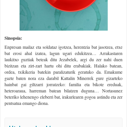
Sinopsia:
Enpresan mailaz eta soldataz igotzea, herentzia bat jasotzea, etxe
bat erosi ahal izatea, lagun ugari edukitzea… Arrakastaren
laukitxo guztiak beteak ditu Jezabelek, argi du zer nahi duen
bizitzan eta zirt-zart hartu ohi ditu erabakiak. Halako batean,
ordea, txikikeria batekin paralizaturik geratuko da. Emakume
gazte baten nora eza darabil Kattalin Minerrek gure gizarteko
hainbat gai giltzarri jorratzeko: familia eta bikote ereduak,
heteroaraua, harreman batean bilatzen duguna… Nortasunez
beteriko lehenengo eleberri bat, irakurlearen gogoa astindu eta zer
pentsatua emango diona.