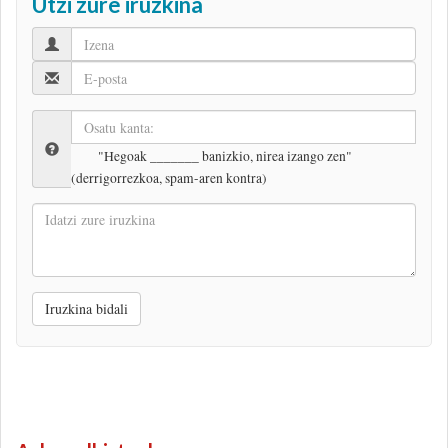
Utzi zure iruzkina
"Hegoak _______ banizkio, nirea izango zen"
(derrigorrezkoa, spam-aren kontra)
Idatzi
zure
iruzkina
Iruzkina bidali