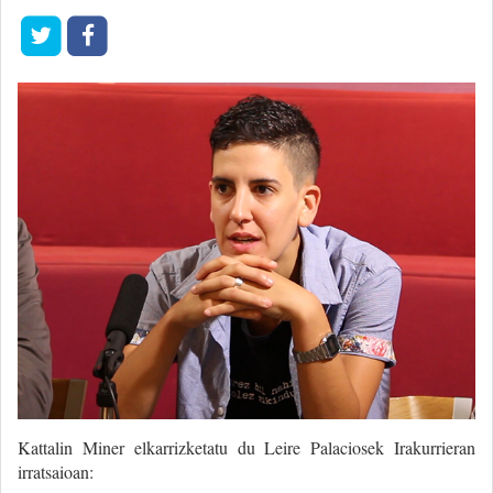
Kattalin Miner elkarrizketatu du Leire Palaciosek Irakurrieran
irratsaioan: