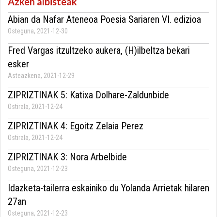
Azken albisteak
Abian da Nafar Ateneoa Poesia Sariaren VI. edizioa
Osteguna, 2021-12-30
Fred Vargas itzultzeko aukera, (H)ilbeltza bekari
esker
Asteazkena, 2021-12-29
ZIPRIZTINAK 5: Katixa Dolhare-Zaldunbide
Ostirala, 2021-12-24
ZIPRIZTINAK 4: Egoitz Zelaia Perez
Ostirala, 2021-12-24
ZIPRIZTINAK 3: Nora Arbelbide
Osteguna, 2021-12-23
Idazketa-tailerra eskainiko du Yolanda Arrietak hilaren
27an
Osteguna, 2021-12-23