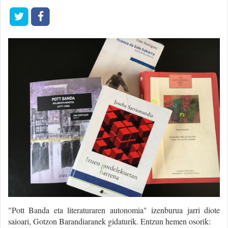
"Pott Banda eta literaturaren autonomia" izenburua jarri diote
saioari, Gotzon Barandiaranek gidaturik. Entzun hemen osorik: