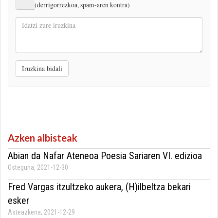
(derrigorrezkoa, spam-aren kontra)
Idatzi
zure
iruzkina
Iruzkina bidali
Azken albisteak
Abian da Nafar Ateneoa Poesia Sariaren VI. edizioa
Osteguna, 2021-12-30
Fred Vargas itzultzeko aukera, (H)ilbeltza bekari
esker
Asteazkena, 2021-12-29