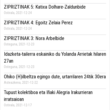
ZIPRIZTINAK 5: Katixa Dolhare-Zaldunbide
Ostirala, 2021-12-24
ZIPRIZTINAK 4: Egoitz Zelaia Perez
Ostirala, 2021-12-24
ZIPRIZTINAK 3: Nora Arbelbide
Osteguna, 2021-12-23
Idazketa-tailerra eskainiko du Yolanda Arrietak hilaren
27an
Osteguna, 2021-12-23
Ohiko (H)ilbeltza egingo dute, urtarrilaren 24tik 30era
Asteazkena, 2021-12-22
Tupust kolektiboa eta Iñaki Alegria Irakurrieran
irratsaioan
Ostirala, 2021-12-17