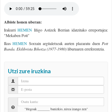
Albiste honen uberan:
Irakurri
HEMEN
Iñigo Astizek Berrian idatzitako erreportajea:
"Mekaben Pott"
Ikus
HEMEN
Sorzain argitaletxeak aurten plazaratu duen
Pott
Banda. Ekilibrista Bihotza (1977-1980)
liburuaren erreferentzia.
Utzi zure iruzkina
"Hegoak _______ banizkio, nirea izango zen"