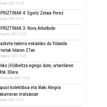
tirala, 2021-12-24
IPRIZTINAK 4: Egoitz Zelaia Perez
tirala, 2021-12-24
IPRIZTINAK 3: Nora Arbelbide
teguna, 2021-12-23
dazketa-tailerra eskainiko du Yolanda
rrietak hilaren 27an
teguna, 2021-12-23
hiko (H)ilbeltza egingo dute, urtarrilaren
4tik 30era
teazkena, 2021-12-22
upust kolektiboa eta Iñaki Alegria
rakurrieran irratsaioan
tirala, 2021-12-17