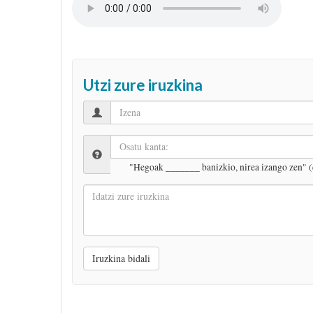
Utzi zure iruzkina
"Hegoak _______ banizkio, nirea izango zen" (
Idatzi
zure
iruzkina
Iruzkina bidali