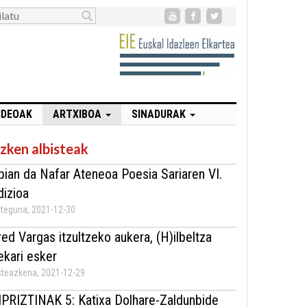
IDEOAK
ARTXIBOA
SINADURAK
zken albisteak
bian da Nafar Ateneoa Poesia Sariaren VI.
dizioa
teguna, 2021-12-30
red Vargas itzultzeko aukera, (H)ilbeltza
ekari esker
teazkena, 2021-12-29
IPRIZTINAK 5: Katixa Dolhare-Zaldunbide