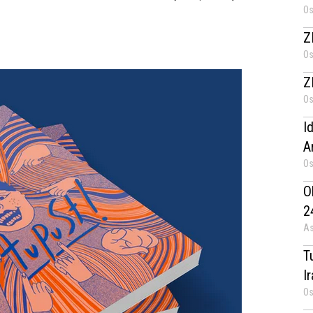
Os
Z
Os
Z
Os
I
A
Os
O
2
As
T
I
Os