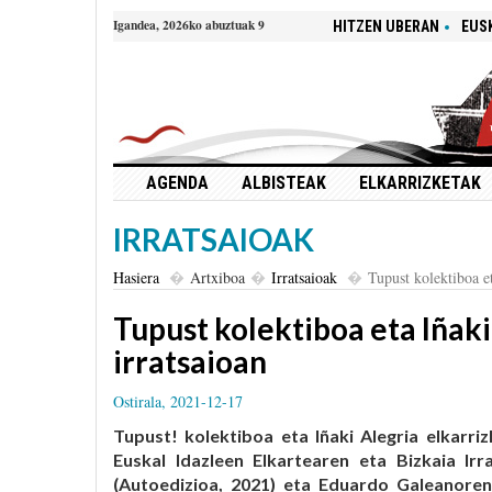
Igandea, 2026ko abuztuak 9
HITZEN UBERAN
EUS
AGENDA
ALBISTEAK
ELKARRIZKETAK
IRRATSAIOAK
Hasiera
Artxiboa
Irratsaioak
Tupust kolektiboa et
Tupust kolektiboa eta Iñaki
irratsaioan
Ostirala, 2021-12-17
Tupust! kolektiboa eta Iñaki Alegria elkarriz
Euskal Idazleen Elkartearen eta Bizkaia Ir
(Autoedizioa, 2021) eta Eduardo Galeanore