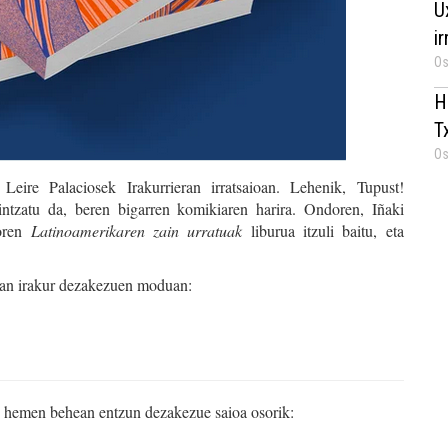
U
i
Os
H
T
Os
eire Palaciosek Irakurrieran irratsaioan. Lehenik, Tupust!
tzatu da, beren bigarren komikiaren harira. Ondoren, Iñaki
noren
Latinoamerikaren zain urratuak
liburua itzuli baitu, eta
raian irakur dezakezuen moduan:
, hemen behean entzun dezakezue saioa osorik: