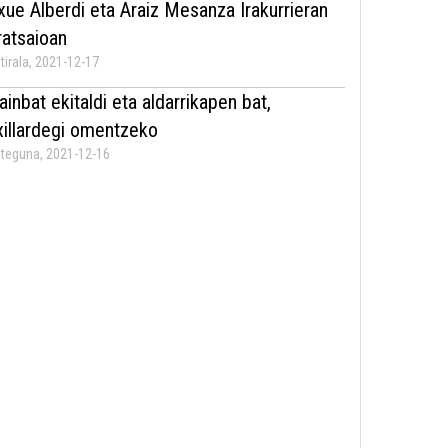
xue Alberdi eta Araiz Mesanza Irakurrieran
rratsaioan
tirala, 2021-12-17
ainbat ekitaldi eta aldarrikapen bat,
xillardegi omentzeko
teguna, 2021-12-16