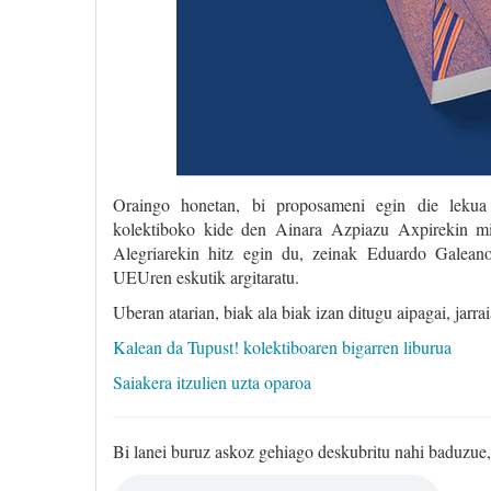
Oraingo honetan, bi proposameni egin die lekua L
kolektiboko kide den Ainara Azpiazu Axpirekin min
Alegriarekin hitz egin du, zeinak Eduardo Galea
UEUren eskutik argitaratu.
Uberan atarian, biak ala biak izan ditugu aipagai, jar
Kalean da Tupust! kolektiboaren bigarren liburua
Saiakera itzulien uzta oparoa
Bi lanei buruz askoz gehiago deskubritu nahi baduzue