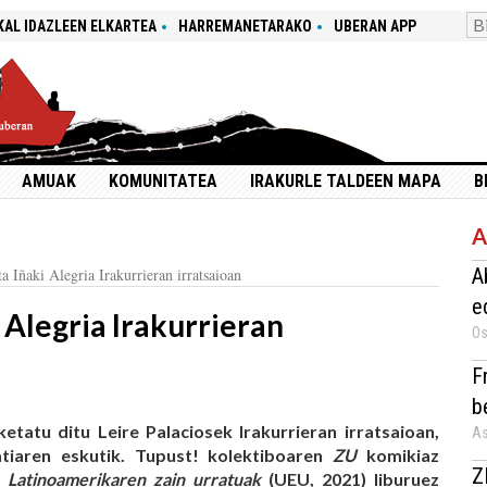
KAL IDAZLEEN ELKARTEA
HARREMANETARAKO
UBERAN APP
AMUAK
KOMUNITATEA
IRAKURLE TALDEEN MAPA
B
A
A
a Iñaki Alegria Irakurrieran irratsaioan
e
 Alegria Irakurrieran
Os
F
b
ketatu ditu Leire Palaciosek Irakurrieran irratsaioan,
As
ratiaren eskutik. Tupust! kolektiboaren
ZU
komikiaz
Z
n
Latinoamerikaren zain urratuak
(UEU, 2021) liburuez