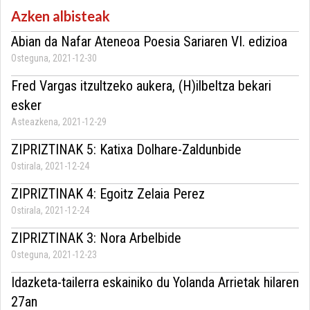
Azken albisteak
Abian da Nafar Ateneoa Poesia Sariaren VI. edizioa
Osteguna, 2021-12-30
Fred Vargas itzultzeko aukera, (H)ilbeltza bekari
esker
Asteazkena, 2021-12-29
ZIPRIZTINAK 5: Katixa Dolhare-Zaldunbide
Ostirala, 2021-12-24
ZIPRIZTINAK 4: Egoitz Zelaia Perez
Ostirala, 2021-12-24
ZIPRIZTINAK 3: Nora Arbelbide
Osteguna, 2021-12-23
Idazketa-tailerra eskainiko du Yolanda Arrietak hilaren
27an