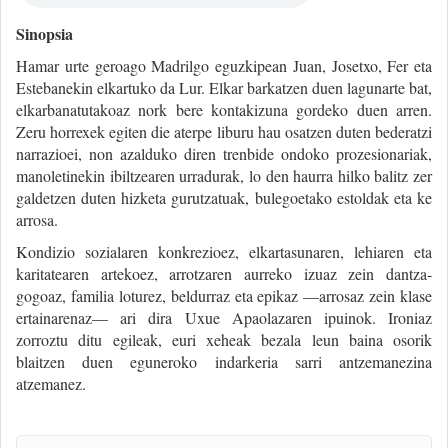
Sinopsia
Hamar urte geroago Madrilgo eguzkipean Juan, Josetxo, Fer eta
Estebanekin elkartuko da Lur. Elkar barkatzen duen lagunarte bat,
elkarbanatutakoaz nork bere kontakizuna gordeko duen arren.
Zeru horrexek egiten die aterpe liburu hau osatzen duten bederatzi
narrazioei, non azalduko diren trenbide ondoko prozesionariak,
manoletinekin ibiltzearen urradurak, lo den haurra hilko balitz zer
galdetzen duten hizketa gurutzatuak, bulegoetako estoldak eta ke
arrosa.
Kondizio sozialaren konkrezioez, elkartasunaren, lehiaren eta
karitatearen artekoez, arrotzaren aurreko izuaz zein dantza-
gogoaz, familia loturez, beldurraz eta epikaz —arrosaz zein klase
ertainarenaz— ari dira Uxue Apaolazaren ipuinok. Ironiaz
zorroztu ditu egileak, euri xeheak bezala leun baina osorik
blaitzen duen eguneroko indarkeria sarri antzemanezina
atzemanez.