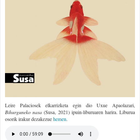
Leire Palaciosek elkarrizketa egin dio Uxue Apaolazari,
Bihurguneko nasa
(Susa, 2021) ipuin-liburuaren harira. Liburua
osorik irakur dezakezue
hemen
.