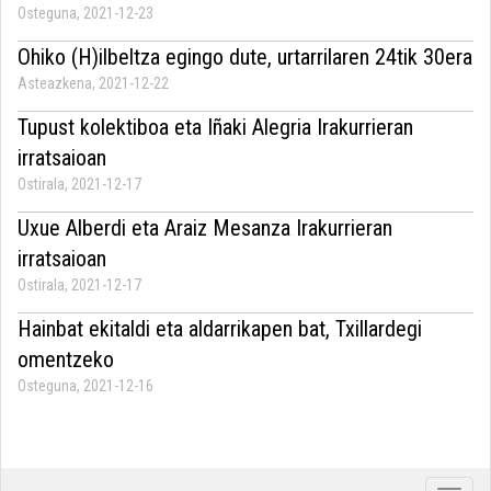
Osteguna, 2021-12-23
Ohiko (H)ilbeltza egingo dute, urtarrilaren 24tik 30era
Asteazkena, 2021-12-22
Tupust kolektiboa eta Iñaki Alegria Irakurrieran
irratsaioan
Ostirala, 2021-12-17
Uxue Alberdi eta Araiz Mesanza Irakurrieran
irratsaioan
Ostirala, 2021-12-17
Hainbat ekitaldi eta aldarrikapen bat, Txillardegi
omentzeko
Osteguna, 2021-12-16