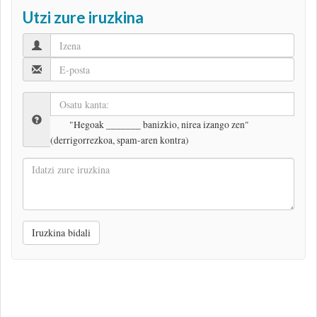
Utzi zure iruzkina
"Hegoak _______ banizkio, nirea izango zen"
(derrigorrezkoa, spam-aren kontra)
Idatzi
zure
iruzkina
Iruzkina bidali